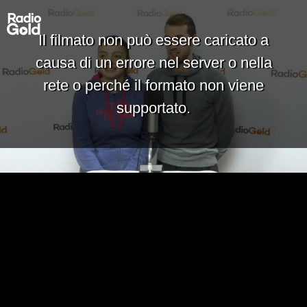
Il filmato non può essere caricato a
causa di un errore nel server o nella
rete o perché il formato non viene
supportato.