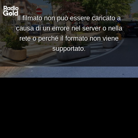
Il filmato non può essere caricato a
causa di un errore nel server o nella
rete o perché il formato non viene
supportato.