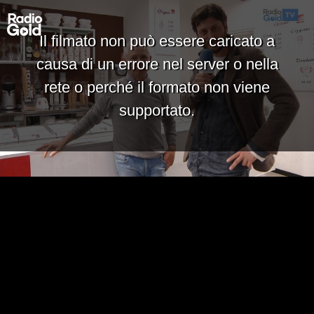
Il filmato non può essere caricato a
causa di un errore nel server o nella
rete o perché il formato non viene
supportato.