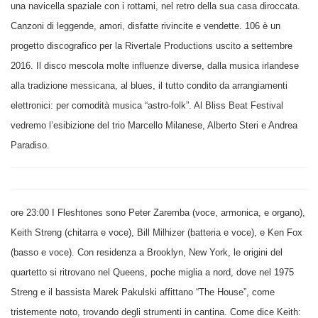
una navicella spaziale con i rottami, nel retro della sua casa diroccata.
Canzoni di leggende, amori, disfatte rivincite e vendette. 106 è un
progetto discografico per la Rivertale Productions uscito a settembre
2016. Il disco mescola molte influenze diverse, dalla musica irlandese
alla tradizione messicana, al blues, il tutto condito da arrangiamenti
elettronici: per comodità musica “astro-folk”. Al Bliss Beat Festival
vedremo l’esibizione del trio Marcello Milanese, Alberto Steri e Andrea
Paradiso.
ore 23:00 I Fleshtones sono Peter Zaremba (voce, armonica, e organo),
Keith Streng (chitarra e voce), Bill Milhizer (batteria e voce), e Ken Fox
(basso e voce). Con residenza a Brooklyn, New York, le origini del
quartetto si ritrovano nel Queens, poche miglia a nord, dove nel 1975
Streng e il bassista Marek Pakulski affittano “The House”, come
tristemente noto, trovando degli strumenti in cantina. Come dice Keith: