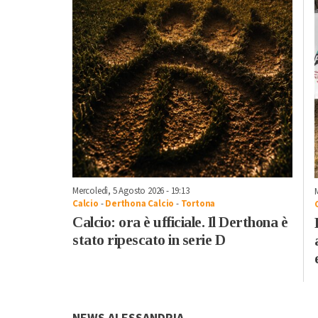
Mercoledì, 5 Agosto 2026 - 19:13
Calcio
-
Derthona Calcio
-
Tortona
Calcio: ora è ufficiale. Il Derthona è
stato ripescato in serie D