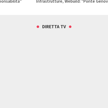
à"
Infrastrutture, Webuild: "Ponte Genova San Giorgi
DIRETTA TV