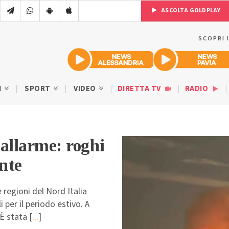
ASCOLTA GOLDPLAY
SCOPRI 
I
SPORT
VIDEO
DIRETTA TV
RADIO
’allarme: roghi
nte
regioni del Nord Italia
 per il periodo estivo. A
È stata [
...
]