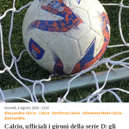
Giovedì, 6 Agosto 2026 - 13:10
Alessandria Calcio
-
Calcio
-
Derthona Calcio
-
Valenzana Mado Calcio
-
Alessandria
Calcio, ufficiali i gironi della serie D: gli