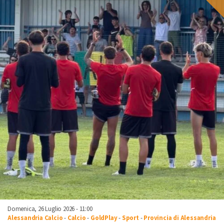
Domenica, 26 Luglio 2026 - 11:00
Alessandria Calcio
-
Calcio
-
GoldPlay
-
Sport
-
Provincia di Alessandria