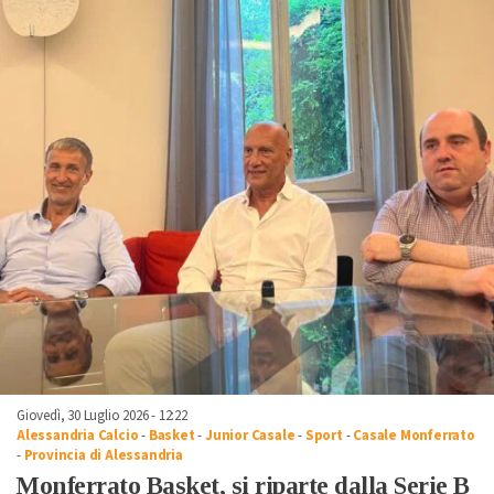
Giovedì, 30 Luglio 2026 - 12:22
Alessandria Calcio
-
Basket
-
Junior Casale
-
Sport
-
Casale Monferrato
-
Provincia di Alessandria
Monferrato Basket, si riparte dalla Serie B