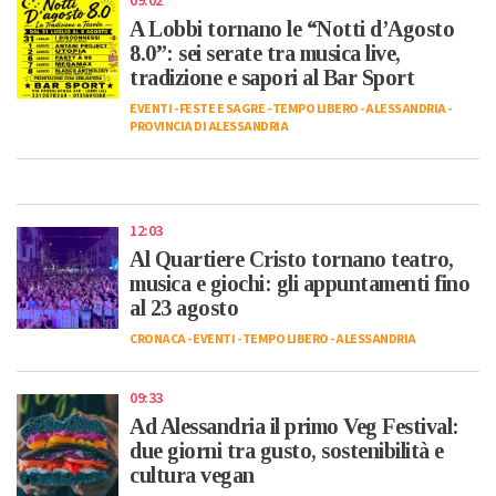
09:02
A Lobbi tornano le “Notti d’Agosto
8.0”: sei serate tra musica live,
tradizione e sapori al Bar Sport
EVENTI
-
FESTE E SAGRE
-
TEMPO LIBERO
-
ALESSANDRIA
-
PROVINCIA DI ALESSANDRIA
12:03
Al Quartiere Cristo tornano teatro,
musica e giochi: gli appuntamenti fino
al 23 agosto
CRONACA
-
EVENTI
-
TEMPO LIBERO
-
ALESSANDRIA
09:33
Ad Alessandria il primo Veg Festival:
due giorni tra gusto, sostenibilità e
cultura vegan