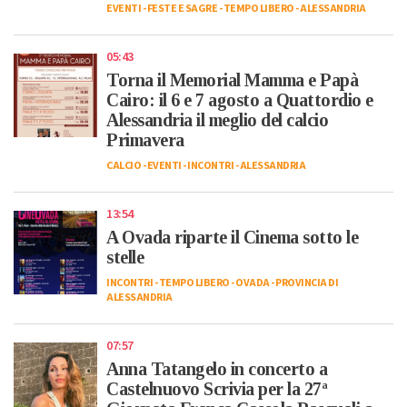
EVENTI
-
FESTE E SAGRE
-
TEMPO LIBERO
-
ALESSANDRIA
05:43
Torna il Memorial Mamma e Papà
Cairo: il 6 e 7 agosto a Quattordio e
Alessandria il meglio del calcio
Primavera
CALCIO
-
EVENTI
-
INCONTRI
-
ALESSANDRIA
13:54
A Ovada riparte il Cinema sotto le
stelle
INCONTRI
-
TEMPO LIBERO
-
OVADA
-
PROVINCIA DI
ALESSANDRIA
07:57
Anna Tatangelo in concerto a
Castelnuovo Scrivia per la 27ª