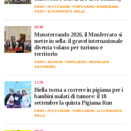
EVENTI
-
FESTE E SAGRE
-
TEMPO LIBERO
-
WONDERLAND
EVENTI
-
ALTO PIEMONTE
-
BIELLA
05:30
Monsterrando 2026, il Monferrato si
mette in sella: il gravel internazionale
diventa volano per turismo e
territorio
EVENTI
-
INCONTRI
-
TEMPO LIBERO
-
PROVINCIA DI
ALESSANDRIA
11:59
Biella torna a correre in pigiama per i
bambini malati di tumore: il 18
settembre la quinta Pigiama Run
EVENTI
-
FESTE E SAGRE
-
TEMPO LIBERO
-
ALTO PIEMONTE
-
BIELLA