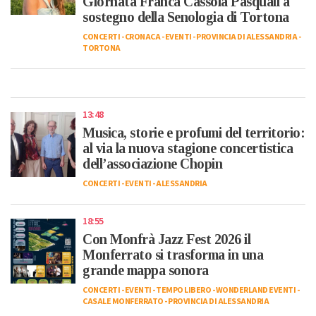
Giornata Franca Cassola Pasquali a
sostegno della Senologia di Tortona
CONCERTI
-
CRONACA
-
EVENTI
-
PROVINCIA DI ALESSANDRIA
-
TORTONA
13:48
Musica, storie e profumi del territorio:
al via la nuova stagione concertistica
dell’associazione Chopin
CONCERTI
-
EVENTI
-
ALESSANDRIA
18:55
Con Monfrà Jazz Fest 2026 il
Monferrato si trasforma in una
grande mappa sonora
CONCERTI
-
EVENTI
-
TEMPO LIBERO
-
WONDERLAND EVENTI
-
CASALE MONFERRATO
-
PROVINCIA DI ALESSANDRIA