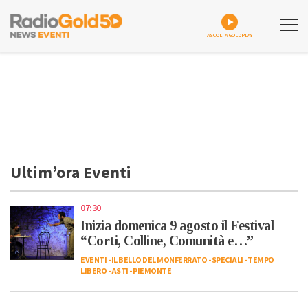
ASCOLTA GOLDPLAY
Ultim’ora Eventi
07:30
Inizia domenica 9 agosto il Festival
“Corti, Colline, Comunità e…”
EVENTI
-
IL BELLO DEL MONFERRATO
-
SPECIALI
-
TEMPO
LIBERO
-
ASTI
-
PIEMONTE