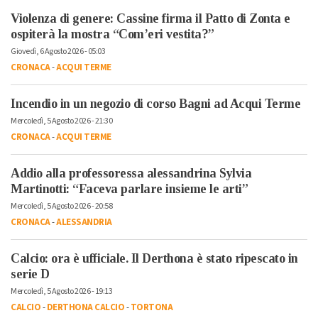
Violenza di genere: Cassine firma il Patto di Zonta e
ospiterà la mostra “Com’eri vestita?”
Giovedì, 6 Agosto 2026 - 05:03
CRONACA
-
ACQUI TERME
Incendio in un negozio di corso Bagni ad Acqui Terme
Mercoledì, 5 Agosto 2026 - 21:30
CRONACA
-
ACQUI TERME
Addio alla professoressa alessandrina Sylvia
Martinotti: “Faceva parlare insieme le arti”
Mercoledì, 5 Agosto 2026 - 20:58
CRONACA
-
ALESSANDRIA
Calcio: ora è ufficiale. Il Derthona è stato ripescato in
serie D
Mercoledì, 5 Agosto 2026 - 19:13
CALCIO
-
DERTHONA CALCIO
-
TORTONA