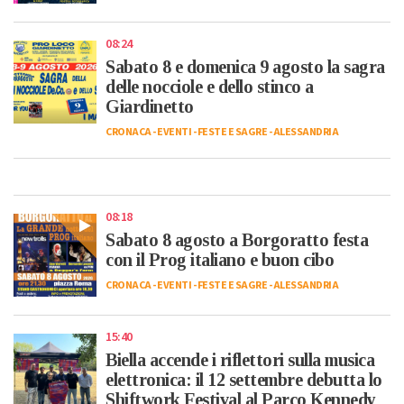
08:24
Sabato 8 e domenica 9 agosto la sagra
delle nocciole e dello stinco a
Giardinetto
CRONACA
-
EVENTI
-
FESTE E SAGRE
-
ALESSANDRIA
08:18
Sabato 8 agosto a Borgoratto festa
con il Prog italiano e buon cibo
CRONACA
-
EVENTI
-
FESTE E SAGRE
-
ALESSANDRIA
15:40
Biella accende i riflettori sulla musica
elettronica: il 12 settembre debutta lo
Shiftwork Festival al Parco Kennedy