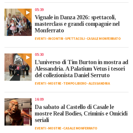
05:39
Vignale in Danza 2026: spettacoli,
masterclass e grandi compagnie nel
Monferrato
EVENTI
-
INCONTRI
-
SPETTACOLI
-
CASALE MONFERRATO
05:30
L’universo di Tim Burton in mostra ad
Alessandria. A Palatium Vetus i tesori
del collezionista Daniel Serruto
EVENTI
-
MOSTRE
-
TEMPO LIBERO
-
ALESSANDRIA
16:09
Da sabato al Castello di Casale le
mostre Real Bodies, Criminis e Omicidi
seriali
EVENTI
-
MOSTRE
-
CASALE MONFERRATO