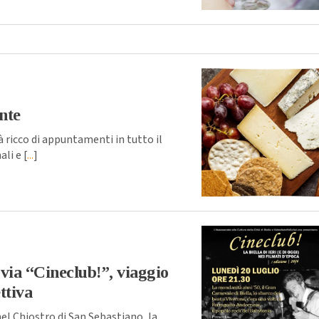
nte
 ricco di appuntamenti in tutto il
li e [
...
]
 via “Cineclub!”, viaggio
ttiva
 nel Chiostro di San Sebastiano, la