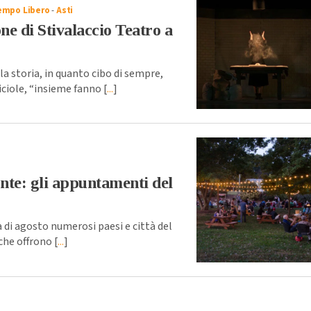
empo Libero
-
Asti
ne di Stivalaccio Teatro a
 storia, in quanto cibo di sempre,
iciole, “insieme fanno [
...
]
nte: gli appuntamenti del
di agosto numerosi paesi e città del
he offrono [
...
]