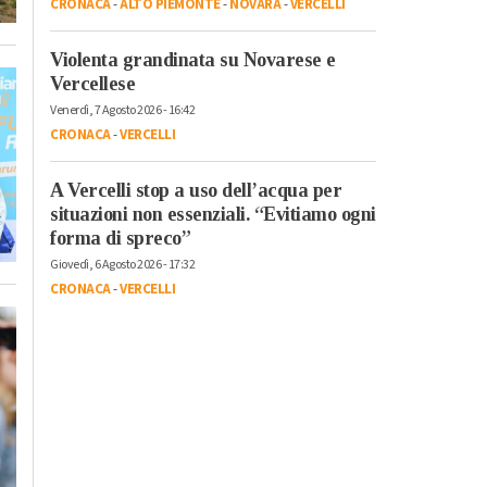
CRONACA
-
ALTO PIEMONTE
-
NOVARA
-
VERCELLI
Violenta grandinata su Novarese e
Vercellese
Venerdì, 7 Agosto 2026 - 16:42
CRONACA
-
VERCELLI
A Vercelli stop a uso dell’acqua per
situazioni non essenziali. “Evitiamo ogni
forma di spreco”
Giovedì, 6 Agosto 2026 - 17:32
CRONACA
-
VERCELLI