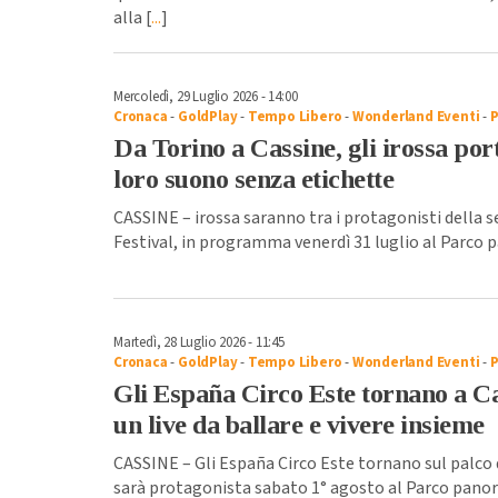
alla [
...
]
Mercoledì, 29 Luglio 2026 - 14:00
Cronaca
-
GoldPlay
-
Tempo Libero
-
Wonderland Eventi
-
Da Torino a Cassine, gli irossa por
loro suono senza etichette
CASSINE – irossa saranno tra i protagonisti della 
Festival, in programma venerdì 31 luglio al Parco p
Martedì, 28 Luglio 2026 - 11:45
Cronaca
-
GoldPlay
-
Tempo Libero
-
Wonderland Eventi
-
Gli España Circo Este tornano a C
un live da ballare e vivere insieme
CASSINE – Gli España Circo Este tornano sul palco 
sarà protagonista sabato 1° agosto al Parco panor