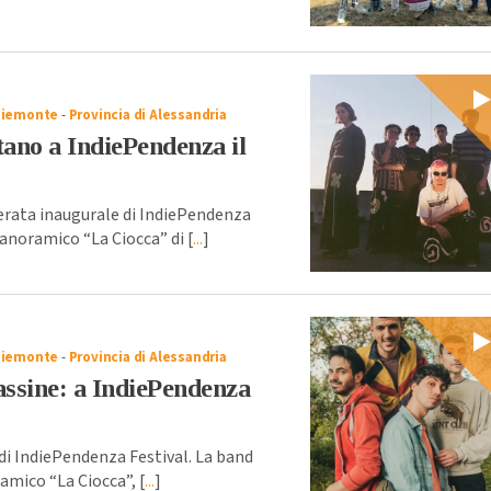
Piemonte
-
Provincia di Alessandria
tano a IndiePendenza il
serata inaugurale di IndiePendenza
anoramico “La Ciocca” di [
...
]
Piemonte
-
Provincia di Alessandria
assine: a IndiePendenza
di IndiePendenza Festival. La band
amico “La Ciocca”, [
...
]