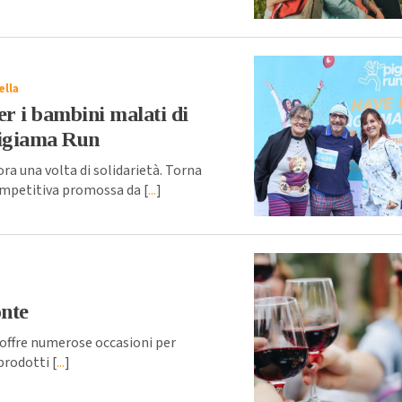
ella
er i bambini malati di
Pigiama Run
ra una volta di solidarietà. Torna
ompetitiva promossa da [
...
]
onte
 offre numerose occasioni per
prodotti [
...
]