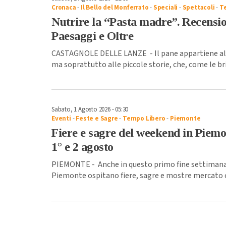
Cronaca
-
Il Bello del Monferrato
-
Speciali
-
Spettacoli
-
T
Nutrire la “Pasta madre”. Recensio
Paesaggi e Oltre
CASTAGNOLE DELLE LANZE - Il pane appartiene alla
ma soprattutto alle piccole storie, che, come le br
Sabato, 1 Agosto 2026 - 05:30
Eventi
-
Feste e Sagre
-
Tempo Libero
-
Piemonte
Fiere e sagre del weekend in Piemo
1° e 2 agosto
PIEMONTE - Anche in questo primo fine settimana 
Piemonte ospitano fiere, sagre e mostre mercato c