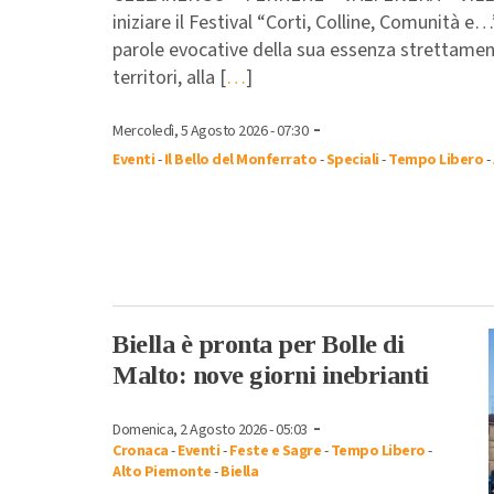
iniziare il Festival “Corti, Colline, Comunità e…
parole evocative della sua essenza strettament
territori, alla [
…
]
-
Mercoledì, 5 Agosto 2026 - 07:30
Eventi
-
Il Bello del Monferrato
-
Speciali
-
Tempo Libero
-
Biella è pronta per Bolle di
Malto: nove giorni inebrianti
-
Domenica, 2 Agosto 2026 - 05:03
Cronaca
-
Eventi
-
Feste e Sagre
-
Tempo Libero
-
Alto Piemonte
-
Biella