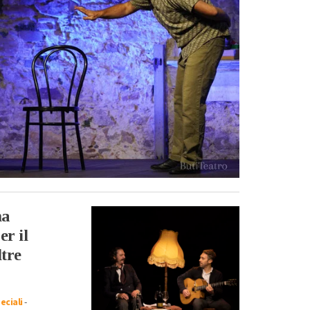
ma
er il
ltre
eciali
-