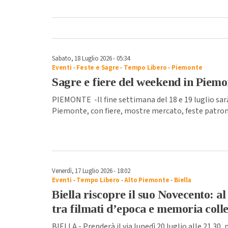
Sabato, 18 Luglio 2026 - 05:34
Eventi
-
Feste e Sagre
-
Tempo Libero
-
Piemonte
Sagre e fiere del weekend in Piemo
PIEMONTE -Il fine settimana del 18 e 19 luglio sarà
Piemonte, con fiere, mostre mercato, feste patrona
Venerdì, 17 Luglio 2026 - 18:02
Eventi
-
Tempo Libero
-
Alto Piemonte
-
Biella
Biella riscopre il suo Novecento: al
tra filmati d’epoca e memoria colle
BIELLA - Prenderà il via lunedì 20 luglio alle 21.30,