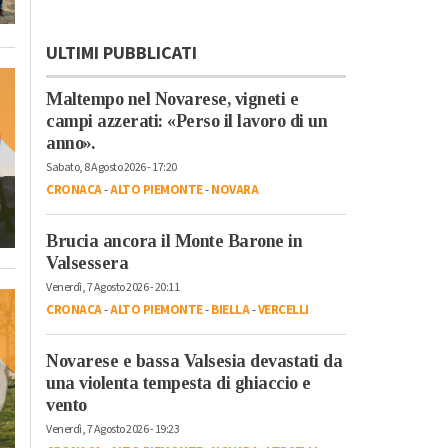
ULTIMI PUBBLICATI
Maltempo nel Novarese, vigneti e
campi azzerati: «Perso il lavoro di un
anno».
Sabato, 8 Agosto 2026 - 17:20
CRONACA
-
ALTO PIEMONTE
-
NOVARA
Brucia ancora il Monte Barone in
Valsessera
Venerdì, 7 Agosto 2026 - 20:11
CRONACA
-
ALTO PIEMONTE
-
BIELLA
-
VERCELLI
Novarese e bassa Valsesia devastati da
una violenta tempesta di ghiaccio e
vento
Venerdì, 7 Agosto 2026 - 19:23