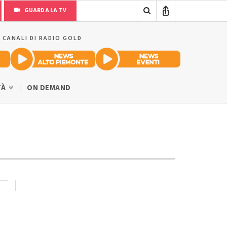
GUARDA LA TV
I CANALI DI RADIO GOLD
TÀ
ON DEMAND