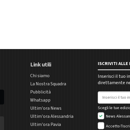
ISCRIVITI ALL
Link utili
Chi siamo
Inserisci il tuo 
direttamente nel
La Nostra Squadra
Pubblicità
Indirizzo email
Whatsapp
Ultim'ora News
Scegli le tue edizio
Ultim'ora Alessandria
News Alessan
Ultim'ora Pavia
Accetto l'iscr