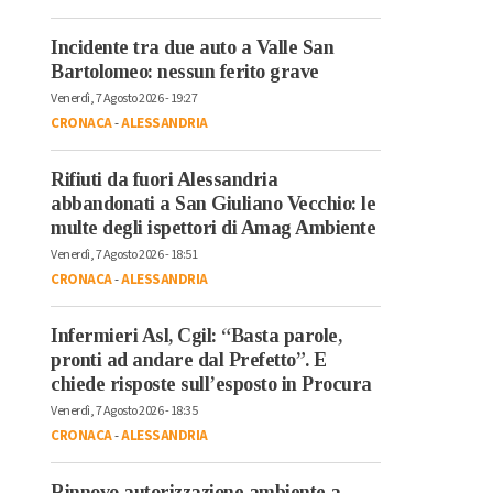
Incidente tra due auto a Valle San
Bartolomeo: nessun ferito grave
Venerdì, 7 Agosto 2026 - 19:27
CRONACA
-
ALESSANDRIA
Rifiuti da fuori Alessandria
abbandonati a San Giuliano Vecchio: le
multe degli ispettori di Amag Ambiente
Venerdì, 7 Agosto 2026 - 18:51
CRONACA
-
ALESSANDRIA
Infermieri Asl, Cgil: “Basta parole,
pronti ad andare dal Prefetto”. E
chiede risposte sull’esposto in Procura
Venerdì, 7 Agosto 2026 - 18:35
CRONACA
-
ALESSANDRIA
Rinnovo autorizzazione ambiente a