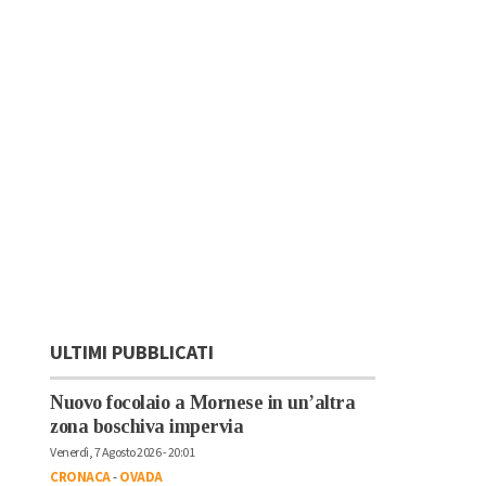
ULTIMI PUBBLICATI
Nuovo focolaio a Mornese in un’altra
zona boschiva impervia
Venerdì, 7 Agosto 2026 - 20:01
CRONACA
-
OVADA