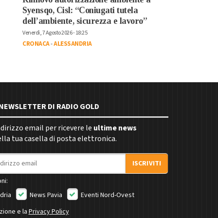
Syensqo, Cisl: “Coniugati tutela
dell’ambiente, sicurezza e lavoro”
Venerdì, 7 Agosto 2026 - 18:25
CRONACA
-
ALESSANDRIA
E NEWSLETTER DI RADIO GOLD
indirizzo email per ricevere le
ultime news
la tua casella di posta elettronica.
ISCRIVITI
ni:
dria
News Pavia
Eventi Nord-Ovest
izione e la
Privacy Policy