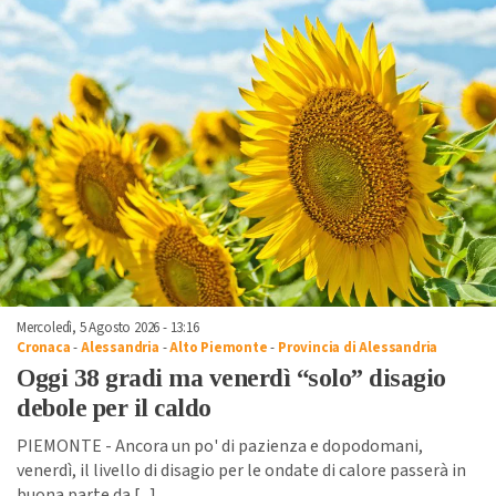
Mercoledì, 5 Agosto 2026 - 13:16
Cronaca
-
Alessandria
-
Alto Piemonte
-
Provincia di Alessandria
Oggi 38 gradi ma venerdì “solo” disagio
debole per il caldo
PIEMONTE - Ancora un po' di pazienza e dopodomani,
venerdì, il livello di disagio per le ondate di calore passerà in
buona parte da [
...
]