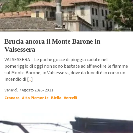
Brucia ancora il Monte Barone in
Valsessera
VALSESSERA – Le poche gocce di pioggia cadute nel
pomeriggio di oggi non sono bastate ad affievolire le fiamme
sul Monte Barone, in Valsessera, dove da lunedì è in corso un
incendio di [
...
]
-
Venerdì, 7 Agosto 2026 - 20:11
Cronaca
-
Alto Piemonte
-
Biella
-
Vercelli