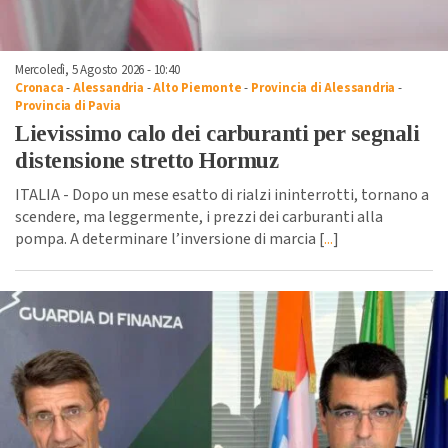
Mercoledì, 5 Agosto 2026 - 10:40
Cronaca
-
Alessandria
-
Alto Piemonte
-
Provincia di Alessandria
-
Provincia di Pavia
Lievissimo calo dei carburanti per segnali
distensione stretto Hormuz
ITALIA - Dopo un mese esatto di rialzi ininterrotti, tornano a
scendere, ma leggermente, i prezzi dei carburanti alla
pompa. A determinare l’inversione di marcia [
...
]