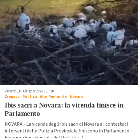
Venerdì, 19 Giugno 2026 - 17:30
Cronaca
-
Politica
-
Alto Piemonte
-
Novara
Ibis sacri a Novara: la vicenda finisce in
Parlamento
NOVARA - La vicenda degli ibis sacri di Novara e i contestati
interventi della Polizia Provinciale finiscono in Parlamento.
Eleonora Evi, deputata del Partito [
...
]