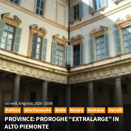
Giovedì, 6 Agosto 2026 - 10:06
Politica
-
Alto Piemonte
-
Biella
-
Novara
-
Verbania
-
Vercelli
PROVINCE: PROROGHE “EXTRALARGE” IN
ALTO PIEMONTE