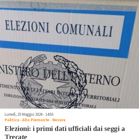
Lunedì, 25 Maggio 2026 - 14:55
Politica
-
Alto Piemonte
-
Novara
Elezioni: i primi dati ufficiali dai seggi a
Trecate