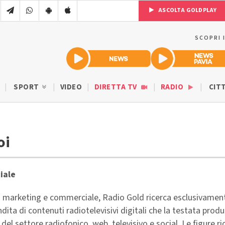
ASCOLTA GOLDPLAY
SCOPRI 
SPORT
VIDEO
DIRETTA TV
RADIO
CIT
oi
iale
ea marketing e commerciale, Radio Gold ricerca esclusivamen
dita di contenuti radiotelevisivi digitali che la testata pro
del settore radiofonico, web, televisivo e social. Le figure 