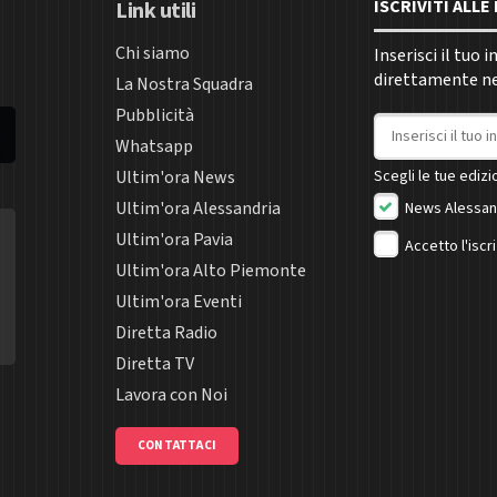
ISCRIVITI ALL
Link utili
Chi siamo
Inserisci il tuo 
direttamente nel
La Nostra Squadra
Pubblicità
Indirizzo email
Whatsapp
Ultim'ora News
Scegli le tue edizio
Ultim'ora Alessandria
News Alessan
Ultim'ora Pavia
Accetto l'iscr
Ultim'ora Alto Piemonte
Ultim'ora Eventi
Diretta Radio
Diretta TV
Lavora con Noi
CONTATTACI