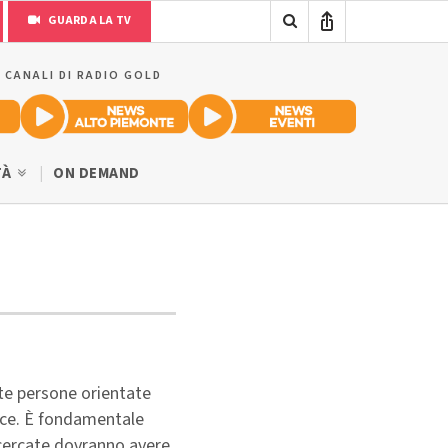
GUARDA LA TV
I CANALI DI RADIO GOLD
TÀ
ON DEMAND
te persone orientate
duce. È fondamentale
ricercate dovranno avere