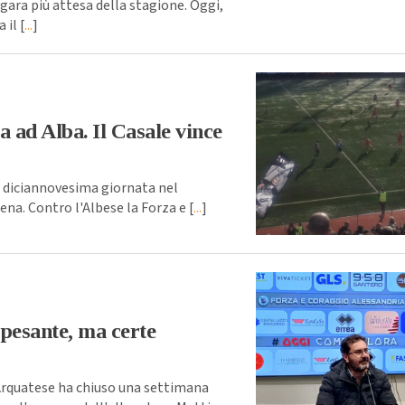
ara più attesa della stagione. Oggi,
 il [
...
]
 ad Alba. Il Casale vince
 diciannovesima giornata nel
na. Contro l'Albese la Forza e [
...
]
 pesante, ma certe
Arquatese ha chiuso una settimana