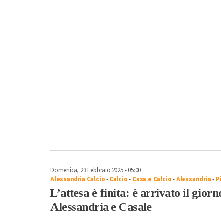
Domenica, 23 Febbraio 2025 - 05:00
Alessandria Calcio
-
Calcio
-
Casale Calcio
-
Alessandria
-
P
L’attesa è finita: è arrivato il gior
Alessandria e Casale