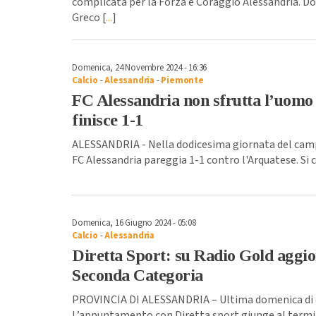
complicata per la Forza e Coraggio Alessandria. Do
Greco [
...
]
Domenica, 24 Novembre 2024 - 16:36
Calcio
-
Alessandria
-
Piemonte
FC Alessandria non sfrutta l’uomo 
finisce 1-1
ALESSANDRIA - Nella dodicesima giornata del cam
FC Alessandria pareggia 1-1 contro l'Arquatese. Si c
Domenica, 16 Giugno 2024 - 05:08
Calcio
-
Alessandria
Diretta Sport: su Radio Gold aggio
Seconda Categoria
PROVINCIA DI ALESSANDRIA – Ultima domenica di c
L’appuntamento con Diretta sport giunge al termin