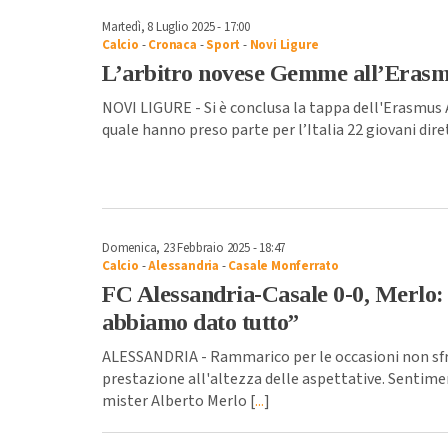
Martedì, 8 Luglio 2025 - 17:00
Calcio
-
Cronaca
-
Sport
-
Novi Ligure
L’arbitro novese Gemme all’Erasm
NOVI LIGURE - Si è conclusa la tappa dell'Erasmus Ar
quale hanno preso parte per l’Italia 22 giovani diret
Domenica, 23 Febbraio 2025 - 18:47
Calcio
-
Alessandria
-
Casale Monferrato
FC Alessandria-Casale 0-0, Merlo
abbiamo dato tutto”
ALESSANDRIA - Rammarico per le occasioni non sfr
prestazione all'altezza delle aspettative. Sentimen
mister Alberto Merlo [
...
]