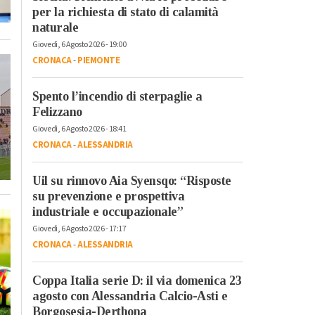
per la richiesta di stato di calamità
naturale
Giovedì, 6 Agosto 2026 - 19:00
CRONACA
-
PIEMONTE
Spento l’incendio di sterpaglie a
Felizzano
Giovedì, 6 Agosto 2026 - 18:41
CRONACA
-
ALESSANDRIA
Uil su rinnovo Aia Syensqo: “Risposte
su prevenzione e prospettiva
industriale e occupazionale”
Giovedì, 6 Agosto 2026 - 17:17
CRONACA
-
ALESSANDRIA
Coppa Italia serie D: il via domenica 23
agosto con Alessandria Calcio-Asti e
Borgosesia-Derthona