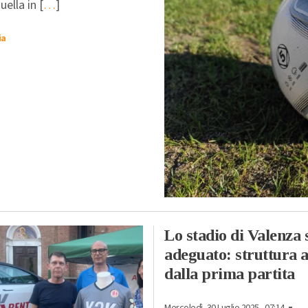
ella in [
…
]
ia
Lo stadio di Valenza 
adeguato: struttura a
dalla prima partita
-