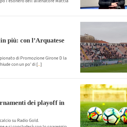
po l'esonero dell'allenatore Mattia
in più: con l’Arquatese
pionato di Promozione Girone D la
hiude con un po' di [
...
]
rnamenti dei playoff in
alcio su Radio Gold.
e e si concluderà con lo spareggio