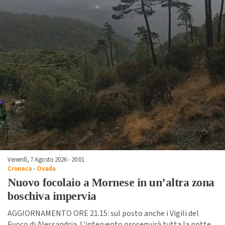
Venerdì, 7 Agosto 2026 - 20:01
Cronaca
-
Ovada
Nuovo focolaio a Mornese in un’altra zona
boschiva impervia
AGGIORNAMENTO ORE 21.15: sul posto anche i Vigili del
Fuoco di Alessandria. L'intervento proseguirà tutta la notte.