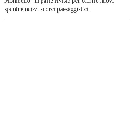
Mombello” in parte rivisto per offrire nuovi
spunti e nuovi scorci paesaggistici.