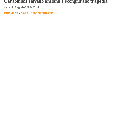
Carabinieri salvano anziana e scongiurano tragedia
Venerdì, 7 Agosto 2026 - 06:44
CRONACA
-
CASALE MONFERRATO