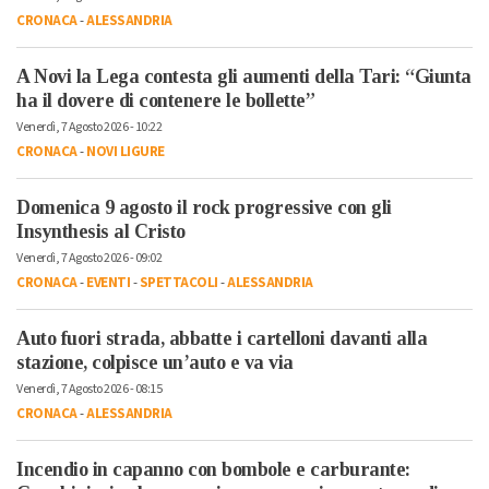
CRONACA
-
ALESSANDRIA
A Novi la Lega contesta gli aumenti della Tari: “Giunta
ha il dovere di contenere le bollette”
Venerdì, 7 Agosto 2026 - 10:22
CRONACA
-
NOVI LIGURE
Domenica 9 agosto il rock progressive con gli
Insynthesis al Cristo
Venerdì, 7 Agosto 2026 - 09:02
CRONACA
-
EVENTI
-
SPETTACOLI
-
ALESSANDRIA
Auto fuori strada, abbatte i cartelloni davanti alla
stazione, colpisce un’auto e va via
Venerdì, 7 Agosto 2026 - 08:15
CRONACA
-
ALESSANDRIA
Incendio in capanno con bombole e carburante: