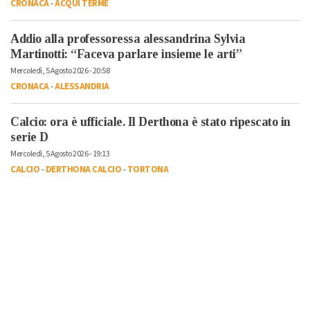
CRONACA
-
ACQUI TERME
Addio alla professoressa alessandrina Sylvia
Martinotti: “Faceva parlare insieme le arti”
Mercoledì, 5 Agosto 2026 - 20:58
CRONACA
-
ALESSANDRIA
Calcio: ora è ufficiale. Il Derthona è stato ripescato in
serie D
Mercoledì, 5 Agosto 2026 - 19:13
CALCIO
-
DERTHONA CALCIO
-
TORTONA