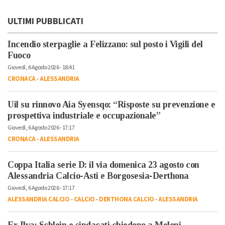
ULTIMI PUBBLICATI
Incendio sterpaglie a Felizzano: sul posto i Vigili del
Fuoco
Giovedì, 6 Agosto 2026 - 18:41
CRONACA
-
ALESSANDRIA
Uil su rinnovo Aia Syensqo: “Risposte su prevenzione e
prospettiva industriale e occupazionale”
Giovedì, 6 Agosto 2026 - 17:17
CRONACA
-
ALESSANDRIA
Coppa Italia serie D: il via domenica 23 agosto con
Alessandria Calcio-Asti e Borgosesia-Derthona
Giovedì, 6 Agosto 2026 - 17:17
ALESSANDRIA CALCIO
-
CALCIO
-
DERTHONA CALCIO
-
ALESSANDRIA
Ex Ilva: Schlein e sindacati chiedono a Meloni