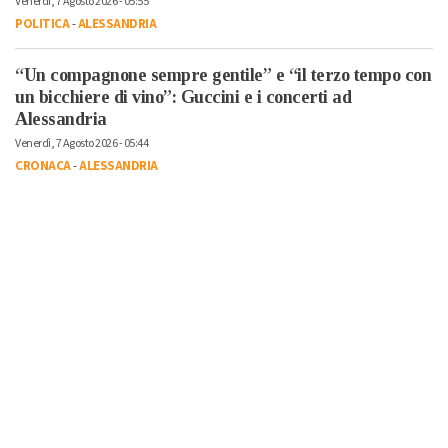
Venerdì, 7 Agosto 2026 - 05:55
POLITICA
-
ALESSANDRIA
“Un compagnone sempre gentile” e “il terzo tempo con
un bicchiere di vino”: Guccini e i concerti ad
Alessandria
Venerdì, 7 Agosto 2026 - 05:44
CRONACA
-
ALESSANDRIA