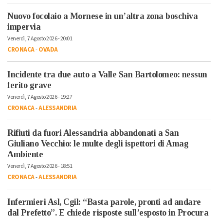
Nuovo focolaio a Mornese in un’altra zona boschiva
impervia
Venerdì, 7 Agosto 2026 - 20:01
CRONACA
-
OVADA
Incidente tra due auto a Valle San Bartolomeo: nessun
ferito grave
Venerdì, 7 Agosto 2026 - 19:27
CRONACA
-
ALESSANDRIA
Rifiuti da fuori Alessandria abbandonati a San
Giuliano Vecchio: le multe degli ispettori di Amag
Ambiente
Venerdì, 7 Agosto 2026 - 18:51
CRONACA
-
ALESSANDRIA
Infermieri Asl, Cgil: “Basta parole, pronti ad andare
dal Prefetto”. E chiede risposte sull’esposto in Procura