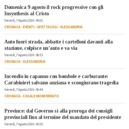
Domenica 9 agosto il rock progressive con gli
Insynthesis al Cristo
Venerdì, 7 Agosto 2026 - 09:02
CRONACA
-
EVENTI
-
SPETTACOLI
-
ALESSANDRIA
Auto fuori strada, abbatte i cartelloni davanti alla
stazione, colpisce un’auto e va via
Venerdì, 7 Agosto 2026 - 08:15
CRONACA
-
ALESSANDRIA
Incendio in capanno con bombole e carburante:
Carabinieri salvano anziana e scongiurano tragedia
Venerdì, 7 Agosto 2026 - 06:44
CRONACA
-
CASALE MONFERRATO
Province: dal Governo sì alla proroga dei consigli
provinciali fino al termine del mandato del presidente
Venerdì, 7 Agosto 2026 - 05:55