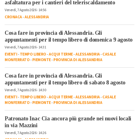
asfaltatura per i cantieri del teleriscaldamento
Venerdì, 7 Agosto 2026 - 14:56
CRONACA
-
ALESSANDRIA
Cosa fare in provincia di Alessandria. Gli
appuntamenti per il tempo libero di domenica 9 agosto
Venerdì, 7 Agosto 2026 - 14:31
EVENTI
-
TEMPO LIBERO
-
ACQUI TERME
-
ALESSANDRIA
-
CASALE
MONFERRATO
-
PIEMONTE
-
PROVINCIA DI ALESSANDRIA
Cosa fare in provincia di Alessandria. Gli
appuntamenti per il tempo libero di sabato 8 agosto
Venerdì, 7 Agosto 2026 - 14:30
EVENTI
-
TEMPO LIBERO
-
ACQUI TERME
-
ALESSANDRIA
-
CASALE
MONFERRATO
-
PIEMONTE
-
PROVINCIA DI ALESSANDRIA
Patronato Inac Cia ancora più grande nei nuovi locali
in via Mazzini
Venerdì, 7 Agosto 2026 - 14:26