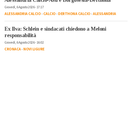
Alessandria Calcio-Asti e Borgosesia-Derthona
Giovedì, 6 Agosto 2026 - 17:17
ALESSANDRIA CALCIO
-
CALCIO
-
DERTHONA CALCIO
-
ALESSANDRIA
Ex Ilva: Schlein e sindacati chiedono a Meloni
responsabilità
Giovedì, 6 Agosto 2026 - 16:02
CRONACA
-
NOVI LIGURE