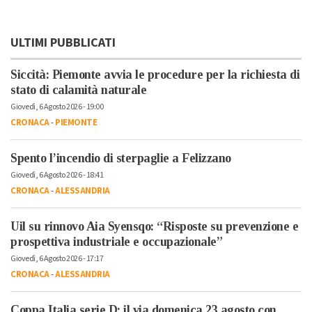
ULTIMI PUBBLICATI
Siccità: Piemonte avvia le procedure per la richiesta di
stato di calamità naturale
Giovedì, 6 Agosto 2026 - 19:00
CRONACA
-
PIEMONTE
Spento l’incendio di sterpaglie a Felizzano
Giovedì, 6 Agosto 2026 - 18:41
CRONACA
-
ALESSANDRIA
Uil su rinnovo Aia Syensqo: “Risposte su prevenzione e
prospettiva industriale e occupazionale”
Giovedì, 6 Agosto 2026 - 17:17
CRONACA
-
ALESSANDRIA
Coppa Italia serie D: il via domenica 23 agosto con