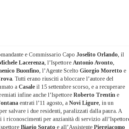
Comandante e Commissario Capo
Joselito Orlando
, il
Michele Lacerenza
, l’Ispettore
Antonio Avonto
,
enico Buonfino
, l’Agente Scelto
Giorgio Moretto
e
Crova
. Tutti erano riusciti a bloccare l’autore del
sumato a
Casale
il 15 settembre scorso, e a recuperare
Premiati infine anche l’Ispettore
Roberto Trentin
e
Fontana
entrati l’11 agosto, a
Novi Ligure
, in un
er salvare i due residenti, paralizzati dalla paura. A
i i riconoscimenti per anzianità di servizio all’Ispettor
’Ispettore
Biagio Sorato
e all’Assistente
Piergiacomo