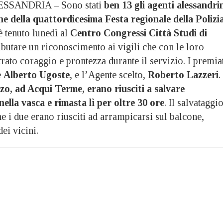
SSANDRIA – Sono stati
ben 13 gli agenti alessandri
ne della quattordicesima Festa regionale della Polizi
 è tenuto lunedì al
Centro Congressi Città Studi di
ibutare un riconoscimento ai vigili che con le loro
ato coraggio e prontezza durante il servizio. I premia
e
Alberto Ugoste
, e l’Agente scelto,
Roberto Lazzeri
.
rzo, ad Acqui Terme, erano riusciti a salvare
ella vasca e rimasta lì per oltre 30 ore
. Il salvataggi
e i due erano riusciti ad arrampicarsi sul balcone,
ei vicini.