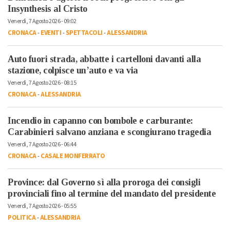
Insynthesis al Cristo
Venerdì, 7 Agosto 2026 - 09:02
CRONACA
-
EVENTI
-
SPETTACOLI
-
ALESSANDRIA
Auto fuori strada, abbatte i cartelloni davanti alla
stazione, colpisce un’auto e va via
Venerdì, 7 Agosto 2026 - 08:15
CRONACA
-
ALESSANDRIA
Incendio in capanno con bombole e carburante:
Carabinieri salvano anziana e scongiurano tragedia
Venerdì, 7 Agosto 2026 - 06:44
CRONACA
-
CASALE MONFERRATO
Province: dal Governo sì alla proroga dei consigli
provinciali fino al termine del mandato del presidente
Venerdì, 7 Agosto 2026 - 05:55
POLITICA
-
ALESSANDRIA