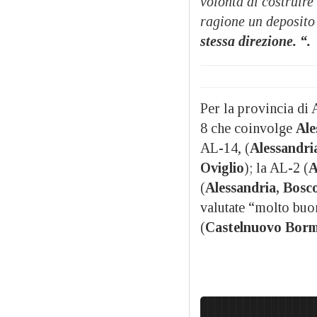
volontà di costruire
ragione un deposito 
stessa direzione. “.
Per la provincia di 
8 che coinvolge
Ale
AL-14, (
Alessandri
Oviglio
); la AL-2 (
A
(
Alessandria, Bosc
valutate “molto buon
(
Castelnuovo Borm