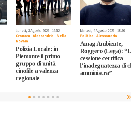
Lunedì, 3 Agosto 2026 - 16:52
Martedì, 4 Agosto 2026 - 18:50
Cronaca
-
Alessandria
-
Biella
-
Politica
-
Alessandria
Novara
Amag Ambiente,
Polizia Locale: in
Roggero (Lega): “
Piemonte il primo
cessione certifica
gruppo di unità
l’inadeguatezza di c
cinofile a valenza
amministra”
regionale