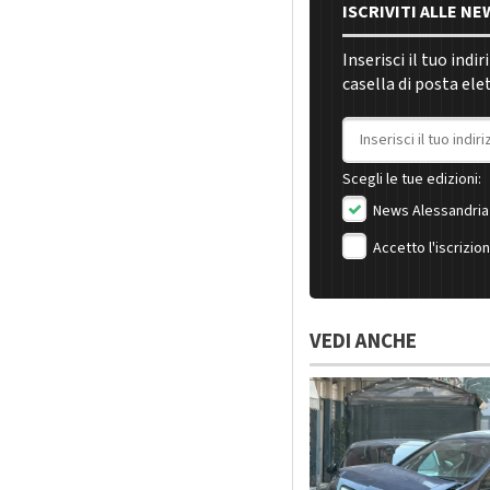
ISCRIVITI ALLE N
Inserisci il tuo indi
casella di posta ele
Indirizzo email
Scegli le tue edizioni:
News Alessandria
Accetto l'iscrizio
VEDI ANCHE