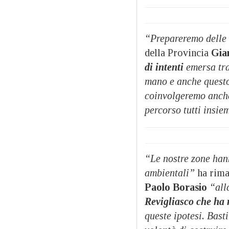
“Prepareremo delle
della Provincia
Gia
di intenti
emersa tra
mano e anche questo
coinvolgeremo anche 
percorso tutti insie
“Le nostre zone han
ambientali”
ha rima
Paolo Borasio
“all
Revigliasco che ha 
queste ipotesi. Basti