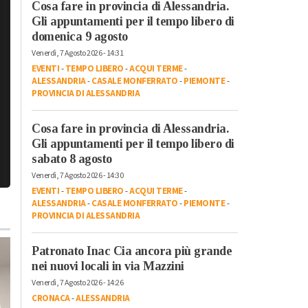
Cosa fare in provincia di Alessandria.
Gli appuntamenti per il tempo libero di
domenica 9 agosto
Venerdì, 7 Agosto 2026 - 14:31
EVENTI
-
TEMPO LIBERO
-
ACQUI TERME
-
ALESSANDRIA
-
CASALE MONFERRATO
-
PIEMONTE
-
PROVINCIA DI ALESSANDRIA
Cosa fare in provincia di Alessandria.
Gli appuntamenti per il tempo libero di
sabato 8 agosto
Venerdì, 7 Agosto 2026 - 14:30
EVENTI
-
TEMPO LIBERO
-
ACQUI TERME
-
ALESSANDRIA
-
CASALE MONFERRATO
-
PIEMONTE
-
PROVINCIA DI ALESSANDRIA
Patronato Inac Cia ancora più grande
nei nuovi locali in via Mazzini
Venerdì, 7 Agosto 2026 - 14:26
CRONACA
-
ALESSANDRIA