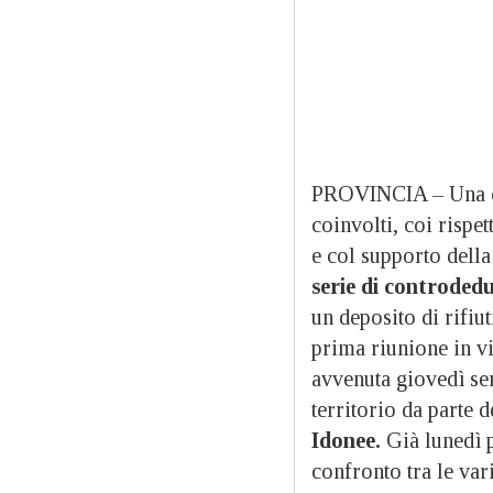
PROVINCIA – Una
coinvolti, coi rispet
e col supporto dell
serie di controdedu
un deposito di rifiu
prima riunione in vid
avvenuta giovedì ser
territorio da parte 
Idonee.
Già lunedì
confronto tra le var