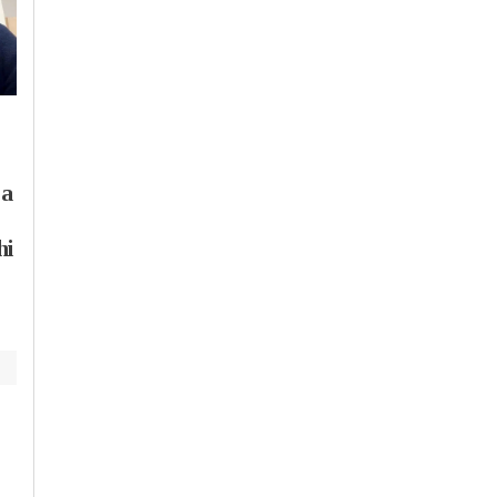
Martedì, 4 Agosto 2026 - 17:16
Lunedì, 27 Luglio 2026 - 20:24
Cronaca
-
Alessandria
Cronaca
-
Alessandria
Oggi è uno spettro
Tragedia a Bosio: Fa
La
d’archeologia
Cisl chiede più
industriale ma ecco
sicurezza nei campi
hi
com’era lo
zuccherificio quando
funzionava