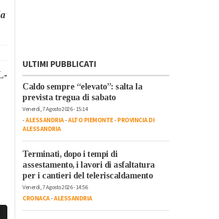
la
ULTIMI PUBBLICATI
L-
Caldo sempre “elevato”: salta la
prevista tregua di sabato
Venerdì, 7 Agosto 2026 - 15:14
-
ALESSANDRIA
-
ALTO PIEMONTE
-
PROVINCIA DI
ALESSANDRIA
Terminati, dopo i tempi di
assestamento, i lavori di asfaltatura
per i cantieri del teleriscaldamento
Venerdì, 7 Agosto 2026 - 14:56
CRONACA
-
ALESSANDRIA