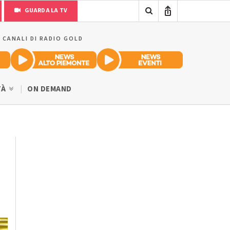
GUARDA LA TV
I CANALI DI RADIO GOLD
TÀ
ON DEMAND