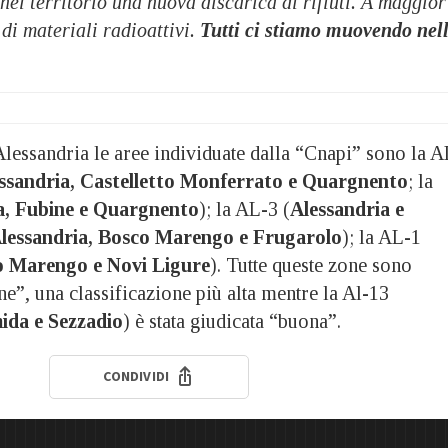
 nel territorio una nuova discarica di rifiuti. A maggior
di materiali radioattivi.
Tutti ci stiamo muovendo nel
Alessandria le aree individuate dalla “Cnapi” sono la A
ssandria, Castelletto Monferrato e Quargnento
; la
a, Fubine e Quargnento
); la AL-3 (
Alessandria e
lessandria, Bosco Marengo e Frugarolo
); la AL-1
o Marengo e Novi Ligure
). Tutte queste zone sono
e”, una classificazione più alta mentre la Al-13
ida e Sezzadio
) è stata giudicata “buona”.
CONDIVIDI