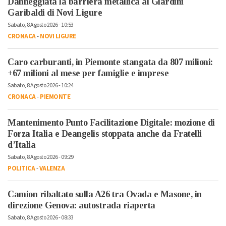
Danneggiata la barriera metallica ai Giardini
Garibaldi di Novi Ligure
Sabato, 8 Agosto 2026 - 10:53
CRONACA
-
NOVI LIGURE
Caro carburanti, in Piemonte stangata da 807 milioni:
+67 milioni al mese per famiglie e imprese
Sabato, 8 Agosto 2026 - 10:24
CRONACA
-
PIEMONTE
Mantenimento Punto Facilitazione Digitale: mozione di
Forza Italia e Deangelis stoppata anche da Fratelli
d’Italia
Sabato, 8 Agosto 2026 - 09:29
POLITICA
-
VALENZA
Camion ribaltato sulla A26 tra Ovada e Masone, in
direzione Genova: autostrada riaperta
Sabato, 8 Agosto 2026 - 08:33