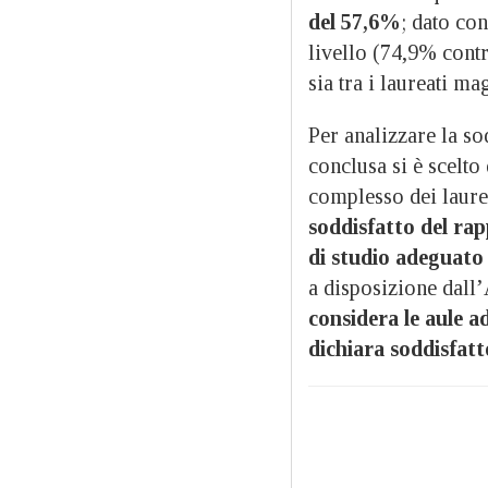
del 57,6%
; dato co
livello (74,9% contr
sia tra i laureati m
Per analizzare la so
conclusa si è scelto
complesso dei laurea
soddisfatto del ra
di studio adeguato
a disposizione dall’
considera le aule a
dichiara soddisfatt