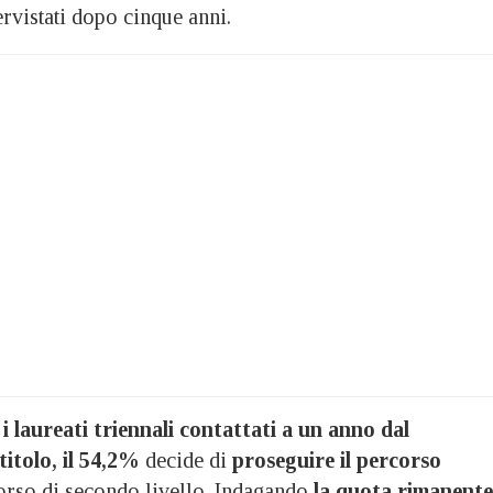
ervistati dopo cinque anni.
i laureati triennali contattati a un anno dal
itolo, il 54,2%
decide di
proseguire il percorso
rso di secondo livello. Indagando
la quota rimanente