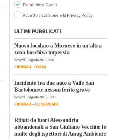
Eventi Nord-Ovest
Accetto l'iscrizione e la
Privacy Policy
ULTIMI PUBBLICATI
Nuovo focolaio a Mornese in un’altra
zona boschiva impervia
Venerdì, 7 Agosto 2026 - 20:01
CRONACA
-
OVADA
Incidente tra due auto a Valle San
Bartolomeo: nessun ferito grave
Venerdì, 7 Agosto 2026 - 19:27
CRONACA
-
ALESSANDRIA
Rifiuti da fuori Alessandria
abbandonati a San Giuliano Vecchio: le
multe degli ispettori di Amag Ambiente