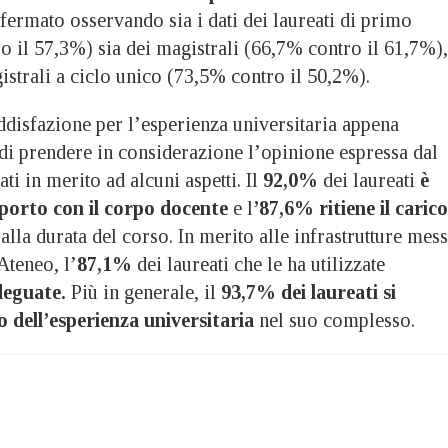
nfermato osservando sia i dati dei laureati di primo
o il 57,3%) sia dei magistrali (66,7% contro il 61,7%),
agistrali a ciclo unico (73,5% contro il 50,2%).
ddisfazione per l’esperienza universitaria appena
 di prendere in considerazione l’opinione espressa dal
ti in merito ad alcuni aspetti. Il
92,0%
dei laureati
è
pporto con il corpo docente
e l
’87,6% ritiene il carico
alla durata del corso. In merito alle infrastrutture mes
Ateneo, l’
87,1%
dei laureati che le ha utilizzate
deguate.
Più in generale, il
93,7% dei laureati si
o dell’esperienza universitaria
nel suo complesso.