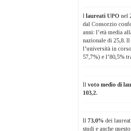
I
laureati UPO
nel 
dal Consorzio confe
anni: l’età media al
nazionale di 25,8. I
l’università in corso
57,7%) e l’80,5% tra
Il
voto medio di lau
103,2.
Il
73,0%
dei laureat
studi e anche quest