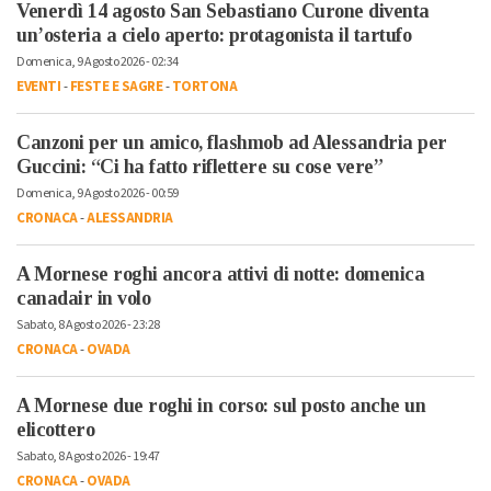
Venerdì 14 agosto San Sebastiano Curone diventa
un’osteria a cielo aperto: protagonista il tartufo
Domenica, 9 Agosto 2026 - 02:34
EVENTI
-
FESTE E SAGRE
-
TORTONA
Canzoni per un amico, flashmob ad Alessandria per
Guccini: “Ci ha fatto riflettere su cose vere”
Domenica, 9 Agosto 2026 - 00:59
CRONACA
-
ALESSANDRIA
A Mornese roghi ancora attivi di notte: domenica
canadair in volo
Sabato, 8 Agosto 2026 - 23:28
CRONACA
-
OVADA
A Mornese due roghi in corso: sul posto anche un
elicottero
Sabato, 8 Agosto 2026 - 19:47
CRONACA
-
OVADA