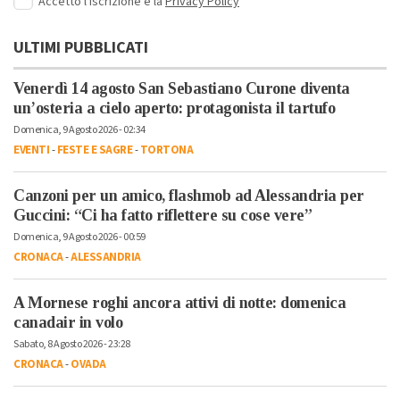
Accetto l'iscrizione e la
Privacy Policy
ULTIMI PUBBLICATI
Venerdì 14 agosto San Sebastiano Curone diventa
un’osteria a cielo aperto: protagonista il tartufo
Domenica, 9 Agosto 2026 - 02:34
EVENTI
-
FESTE E SAGRE
-
TORTONA
Canzoni per un amico, flashmob ad Alessandria per
Guccini: “Ci ha fatto riflettere su cose vere”
Domenica, 9 Agosto 2026 - 00:59
CRONACA
-
ALESSANDRIA
A Mornese roghi ancora attivi di notte: domenica
canadair in volo
Sabato, 8 Agosto 2026 - 23:28
CRONACA
-
OVADA