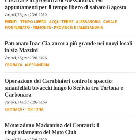
Cosa fare in provincia di Alessandria. Gli
appuntamenti per il tempo libero di sabato 8 agosto
Venerdì, 7 Agosto 2026 - 14:30
EVENTI
-
TEMPO LIBERO
-
ACQUI TERME
-
ALESSANDRIA
-
CASALE
MONFERRATO
-
PIEMONTE
-
PROVINCIA DI ALESSANDRIA
Patronato Inac Cia ancora più grande nei nuovi locali
in via Mazzini
Venerdì, 7 Agosto 2026 - 14:26
CRONACA
-
ALESSANDRIA
Operazione dei Carabinieri contro lo spaccio:
smantellati bivacchi lungo lo Scrivia tra Tortona e
Carbonara
Venerdì, 7 Agosto 2026 - 13:59
CRONACA
-
TORTONA
Motoraduno Madonnina dei Centauri: il
ringraziamento del Moto Club
Venerdì, 7 Agosto 2026 - 12:29