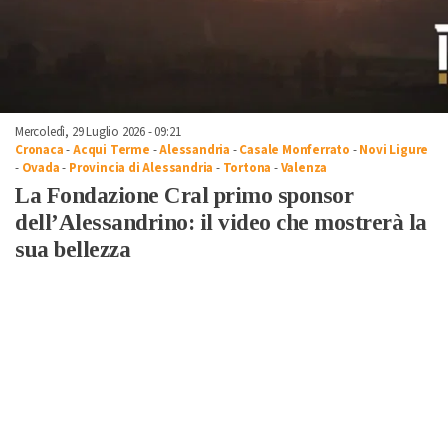
Mercoledì, 29 Luglio 2026 - 09:21
Cronaca
-
Acqui Terme
-
Alessandria
-
Casale Monferrato
-
Novi Ligure
-
Ovada
-
Provincia di Alessandria
-
Tortona
-
Valenza
La Fondazione Cral primo sponsor
dell’Alessandrino: il video che mostrerà la
sua bellezza