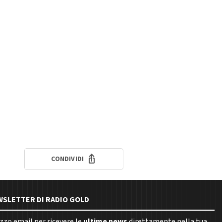
CONDIVIDI
EWSLETTER DI RADIO GOLD
rizzo email per ricevere le
ultime news
direttamente nella tua