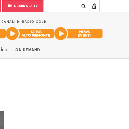
GUARDA LA TV
I CANALI DI RADIO GOLD
TÀ
ON DEMAND