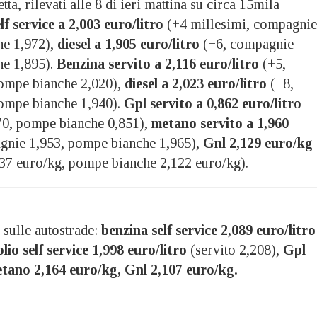
etta, rilevati alle 8 di ieri mattina su circa 15mila
lf service a 2,003 euro/litro
(+4 millesimi, compagnie
he 1,972),
diesel a 1,905 euro/litro
(+6, compagnie
he 1,895).
Benzina servito a 2,116 euro/litro
(+5,
ompe bianche 2,020),
diesel a 2,023 euro/litro
(+8,
ompe bianche 1,940).
Gpl servito a 0,862 euro/litro
70, pompe bianche 0,851),
metano servito a 1,960
gnie 1,953, pompe bianche 1,965),
Gnl 2,129 euro/kg
37 euro/kg, pompe bianche 2,122 euro/kg).
 sulle autostrade:
benzina self service 2,089 euro/litro
lio self service 1,998 euro/litro
(servito 2,208),
Gpl
etano 2,164 euro/kg, Gnl 2,107 euro/kg.