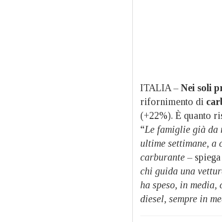
ITALIA –
Nei soli p
rifornimento di
car
(+22%). È quanto ris
“
Le famiglie già da 
ultime settimane, a 
carburante –
spiega
chi guida una vettu
ha speso, in media, 
diesel, sempre in m