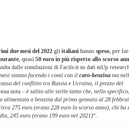
rimi due mesi del 2022
gli
italiani
hanno
speso
, per far
burante
, quasi
50 euro in più rispetto allo scorso an
ulta dalle simulazioni di Facile.it su dati mUp research
mesi stanno facendo i conti con il
caro-benzina
ma nel
causa del conflitto tra Russia e Ucraina, il prezzo del
 una nota
– è salito alle stelle tanto che, nello specifico
ra alimentata a benzina dal primo gennaio al 28 febbra
circa 275 euro (erano 228 euro lo scorso anno), chi ha 
edia, 245 euro (erano 199 euro nel 2021)
“.