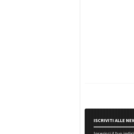
ISCRIVITI ALLE N
Inserisci il tuo indi