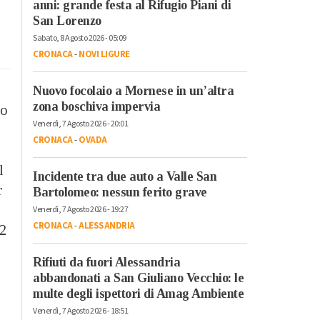
anni: grande festa al Rifugio Piani di
San Lorenzo
Sabato, 8 Agosto 2026 - 05:09
CRONACA
-
NOVI LIGURE
Nuovo focolaio a Mornese in un’altra
zona boschiva impervia
vo
Venerdì, 7 Agosto 2026 - 20:01
CRONACA
-
OVADA
l
Incidente tra due auto a Valle San
r
Bartolomeo: nessun ferito grave
Venerdì, 7 Agosto 2026 - 19:27
CRONACA
-
ALESSANDRIA
22
Rifiuti da fuori Alessandria
abbandonati a San Giuliano Vecchio: le
multe degli ispettori di Amag Ambiente
Venerdì, 7 Agosto 2026 - 18:51