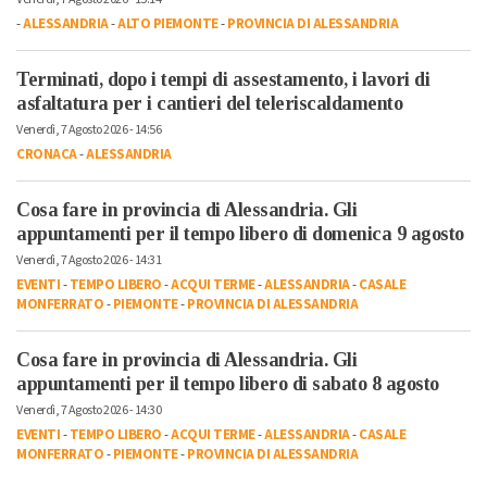
-
ALESSANDRIA
-
ALTO PIEMONTE
-
PROVINCIA DI ALESSANDRIA
Terminati, dopo i tempi di assestamento, i lavori di
asfaltatura per i cantieri del teleriscaldamento
Venerdì, 7 Agosto 2026 - 14:56
CRONACA
-
ALESSANDRIA
Cosa fare in provincia di Alessandria. Gli
appuntamenti per il tempo libero di domenica 9 agosto
Venerdì, 7 Agosto 2026 - 14:31
EVENTI
-
TEMPO LIBERO
-
ACQUI TERME
-
ALESSANDRIA
-
CASALE
MONFERRATO
-
PIEMONTE
-
PROVINCIA DI ALESSANDRIA
Cosa fare in provincia di Alessandria. Gli
appuntamenti per il tempo libero di sabato 8 agosto
Venerdì, 7 Agosto 2026 - 14:30
EVENTI
-
TEMPO LIBERO
-
ACQUI TERME
-
ALESSANDRIA
-
CASALE
MONFERRATO
-
PIEMONTE
-
PROVINCIA DI ALESSANDRIA