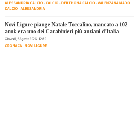
ALESSANDRIA CALCIO
-
CALCIO
-
DERTHONA CALCIO
-
VALENZANA MADO
CALCIO
-
ALESSANDRIA
Novi Ligure piange Natale Toccalino, mancato a 102
anni: era uno dei Carabinieri più anziani d’Italia
Giovedì, 6 Agosto 2026 - 12:39
CRONACA
-
NOVI LIGURE