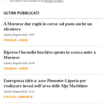
Accetto l'iscrizione e la
Privacy Policy
ULTIMI PUBBLICATI
A Mornese due roghi in corso: sul posto anche un
elicottero
Sabato, 8 Agosto 2026 - 19:47
CRONACA
-
OVADA
Ripreso l’incendio boschivo spento la scorsa notte a
Mornese
Sabato, 8 Agosto 2026 - 16:59
CRONACA
-
OVADA
Emergenza idrica: asse Piemonte-Liguria per
realizzare invasi nell’area delle Alpi Marittime
Sabato, 8 Agosto 2026 - 13:31
POLITICA
-
PIEMONTE