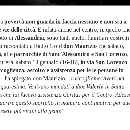
La
povertà non guarda in faccia nessuno e non sta a
vie delle città
. E infatti anche nel centro, in quello ch
otto di
Alessandria
, sono tanti nuclei familiari costretti
ha raccontato a Radio Gold
don Maurizio
che sabato,
s
, alle
parrocchie di Sant’Alessandro e San Lorenzo
,
urerà, sabato 14 gennaio (16-18),
in via San Lorenzo
ccoglienza, ascolto e assistenza per le le persone in
 –
ha spiegato don Maurizio
– raccogliamo viveri nei
e quaresima. Venivano mandati a
don Valerio
in Santa
rché lui faceva assistenza Caritas per il Centro. Adess
aprire questo sportello in maniera continuativa per du
ssere più vicini alla gente”.