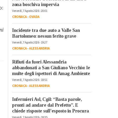
zona boschiva impervia
o:
Venerdì, 7 Agosto 2026 - 20:01
CRONACA
-
OVADA
ni
Incidente tra due auto a Valle San
Bartolomeo: nessun ferito grave
Venerdì, 7 Agosto 2026 - 19:27
CRONACA
-
ALESSANDRIA
Rifiuti da fuori Alessandria
abbandonati a San Giuliano Vecchio: le
multe degli ispettori di Amag Ambiente
Venerdì, 7 Agosto 2026 - 18:51
CRONACA
-
ALESSANDRIA
Infermieri Asl, Cgil: “Basta parole,
pronti ad andare dal Prefetto”. E
chiede risposte sull’esposto in Procura
Venerdì, 7 Agosto 2026 - 18:35