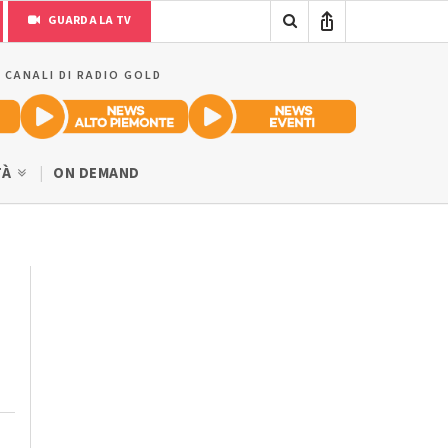
GUARDA LA TV
I CANALI DI RADIO GOLD
TÀ
ON DEMAND