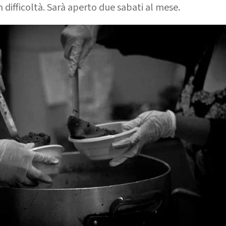
in difficoltà. Sarà aperto due sabati al mese.