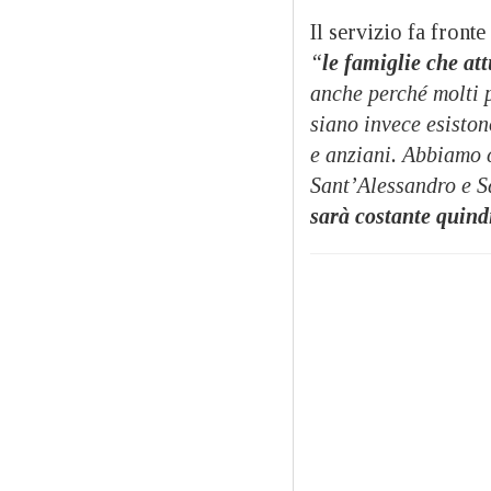
Il servizio fa front
“
le famiglie che a
anche perché molti p
siano invece esisto
e anziani. Abbiamo c
Sant’Alessandro e Sa
sarà costante quind