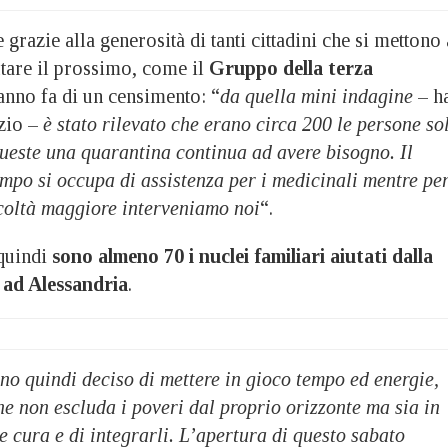
grazie alla generosità di tanti cittadini che si mettono 
utare il prossimo, come il
Gruppo della terza
anno fa di un censimento: “
da quella mini indagine
– h
zio –
è stato rilevato che erano circa 200 le persone so
 queste una quarantina continua ad avere bisogno. Il
mpo si occupa di assistenza per i medicinali mentre pe
ficoltà maggiore interveniamo noi
“.
quindi
sono almeno 70 i nuclei familiari aiutati dalla
 ad Alessandria
.
no quindi deciso di mettere in gioco tempo ed energie,
e non escluda i poveri dal proprio orizzonte ma sia in
 cura e di integrarli. L’apertura di questo sabato