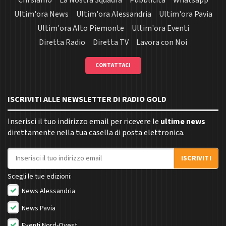
Chi siamo
La Nostra Squadra
Pubblicità
Whatsapp
Ultim'ora News
Ultim'ora Alessandria
Ultim'ora Pavia
Ultim'ora Alto Piemonte
Ultim'ora Eventi
Diretta Radio
Diretta TV
Lavora con Noi
CONTATTACI
ISCRIVITI ALLE NEWSLETTER DI RADIO GOLD
Inserisci il tuo indirizzo email per ricevere le
ultime news
direttamente nella tua casella di posta elettronica.
Indirizzo email
ISCRIVITI
Scegli le tue edizioni:
News Alessandria
News Pavia
Eventi Nord-Ovest