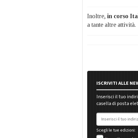
Inoltre,
in corso Ita
a tante altre attività.
ISCRIVITI ALLE N
Inserisci il tuo indi
casella di posta ele
Indirizzo email
Scegli le tue edizioni: