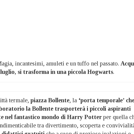
a, incantesimi, amuleti e un tuffo nel passato.
Acqu
luglio, si trasforma in una piccola Hogwarts
.
ittà termale,
piazza Bollente
, la
‘porta temporale’
ch
boratorio la Bollente trasporterà i piccoli aspiranti
e nel fantastico mondo di Harry Potter
per quella c
ndimenticabile tra divertimento, scoperta e convivialità
 didattici gratuiti
che a suon di preziose inalazioni e