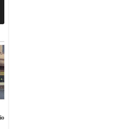
Mercoledì, 29 Luglio 2026 - 22:18
Mercoledì, 29 Luglio 2026 - 18:18
Cronaca
-
Acqui Terme
-
Cronaca
-
Acqui Terme
Provincia di Alessandria
io
Infortunio sul lavoro
Violento scontro tra
a Spigno: uomo