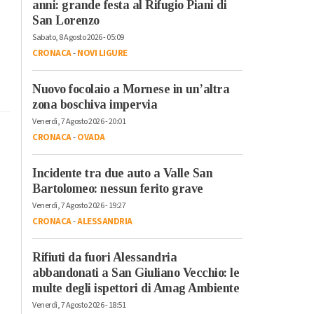
anni: grande festa al Rifugio Piani di
San Lorenzo
Sabato, 8 Agosto 2026 - 05:09
CRONACA
-
NOVI LIGURE
Nuovo focolaio a Mornese in un’altra
zona boschiva impervia
Venerdì, 7 Agosto 2026 - 20:01
CRONACA
-
OVADA
Incidente tra due auto a Valle San
Bartolomeo: nessun ferito grave
Venerdì, 7 Agosto 2026 - 19:27
CRONACA
-
ALESSANDRIA
Rifiuti da fuori Alessandria
abbandonati a San Giuliano Vecchio: le
multe degli ispettori di Amag Ambiente
Venerdì, 7 Agosto 2026 - 18:51