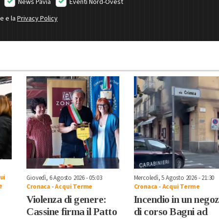
News Pavia
Eventi Nord-Ovest
ne e la
Privacy Policy
ui
Giovedì, 6 Agosto 2026 - 05:03
Mercoledì, 5 Agosto 2026 - 21:30
e
Cronaca
-
Acqui Terme
Cronaca
-
Acqui Terme
Violenza di genere:
Incendio in un negoz
Cassine firma il Patto
di corso Bagni ad