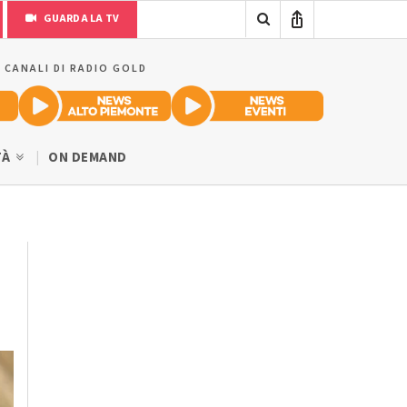
GUARDA LA TV
I CANALI DI RADIO GOLD
TÀ
ON DEMAND