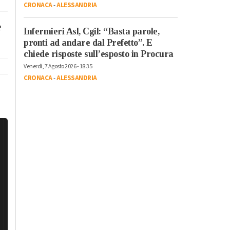
CRONACA
-
ALESSANDRIA
e
Infermieri Asl, Cgil: “Basta parole,
pronti ad andare dal Prefetto”. E
chiede risposte sull’esposto in Procura
Venerdì, 7 Agosto 2026 - 18:35
CRONACA
-
ALESSANDRIA