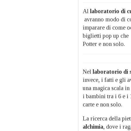
Al
laboratorio di
c
avranno modo di cono
imparare di come oc
biglietti pop up ch
Potter e non solo.
Nel
laboratorio di
invece, i fatti e gl
una magica scala in
i bambini tra i 6 e 
carte e non solo.
La ricerca della pie
alchimia
, dove i ra