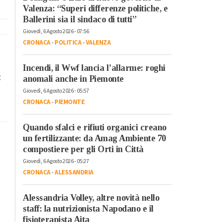
Valenza: “Superi differenze politiche, e
Ballerini sia il sindaco di tutti”
Giovedì, 6 Agosto 2026 - 07:56
CRONACA
-
POLITICA
-
VALENZA
Incendi, il Wwf lancia l’allarme: roghi
:
anomali anche in Piemonte
Giovedì, 6 Agosto 2026 - 05:57
CRONACA
-
PIEMONTE
Quando sfalci e rifiuti organici creano
un fertilizzante: da Amag Ambiente 70
compostiere per gli Orti in Città
Giovedì, 6 Agosto 2026 - 05:27
CRONACA
-
ALESSANDRIA
Alessandria Volley, altre novità nello
staff: la nutrizionista Napodano e il
fisioterapista Aita