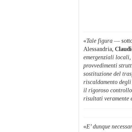
«
Tale figura
— sotto
Alessandria,
Claud
emergenziali locali,
provvedimenti strutt
sostituzione del tras
riscaldamento degli 
il rigoroso controll
risultati veramente 
«
E’ dunque necessa