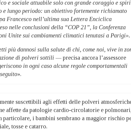
co e sociale attuabile solo con grande coraggio e spiri
o e lungo periodo: un obiettivo fortemente richiamato
pa Francesco nell’ultima sua Lettera Enciclica
reso nelle conclusioni della “COP 21”, la Conferenza
ni Unite sui cambiamenti climatici tenutasi a Parigi».
etti più dannosi sulla salute di chi, come noi, vive in zo
zione di polveri sottili
— precisa ancora l’assessore
geriscono in ogni caso alcune regole comportamentali
 seguito
».
mente suscettibili agli effetti delle polveri atmosferich
one affette da patologie cardio-circolatorie e polmonari,
In particolare, i bambini sembrano a maggior rischio p
ale, tosse e catarro.