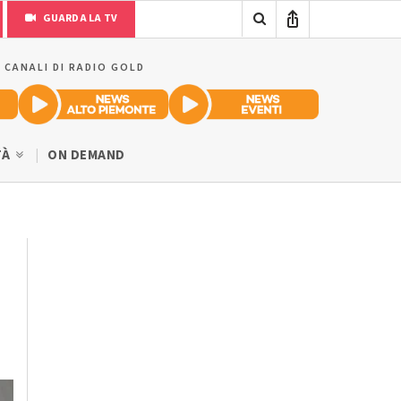
GUARDA LA TV
I CANALI DI RADIO GOLD
TÀ
ON DEMAND