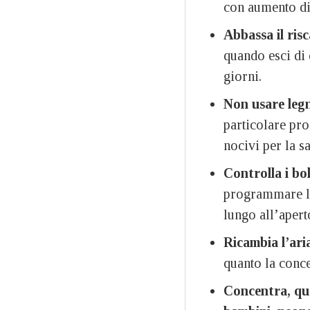
con aumento di
Abbassa il ris
quando esci di c
giorni.
Non usare legn
particolare pro
nocivi per la s
Controlla i bo
programmare la 
lungo all’apert
Ricambia l’aria
quanto la conc
Concentra, quan