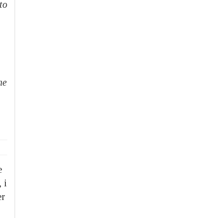
to
ne
e
 i
er