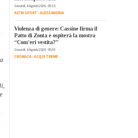
Giovedì, 6 Agosto 2026 - 05:15
ALTRI SPORT
-
ALESSANDRIA
Violenza di genere: Cassine firma il
Patto di Zonta e ospiterà la mostra
“Com’eri vestita?”
Giovedì, 6 Agosto 2026 - 05:03
CRONACA
-
ACQUI TERME
 a
i,
re