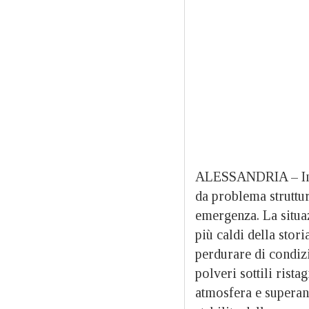
ALESSANDRIA –
I
da problema struttur
emergenza. La situaz
più caldi della stor
perdurare di condizi
polveri sottili ristag
atmosfera e superan