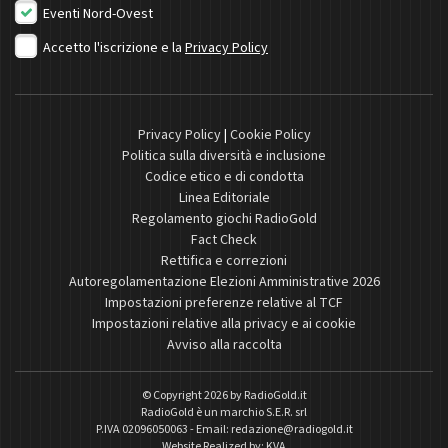
Eventi Nord-Ovest
Accetto l'iscrizione e la
Privacy Policy
Privacy Policy
|
Cookie Policy
Politica sulla diversità e inclusione
Codice etico e di condotta
Linea Editoriale
Regolamento giochi RadioGold
Fact Check
Rettifica e correzioni
Autoregolamentazione Elezioni Amministrative 2026
Impostazioni preferenze relative al TCF
Impostazioni relative alla privacy e ai cookie
Avviso alla raccolta
© Copyright 2026 by
RadioGold.it
RadioGold è un marchio S.E.R. srl
P.IVA 02096050063 - Email:
redazione@radiogold.it
Website Realized by:
KVA