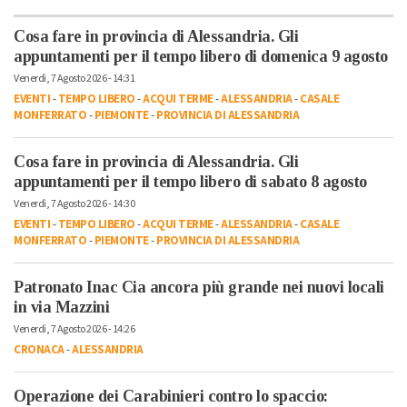
Cosa fare in provincia di Alessandria. Gli
appuntamenti per il tempo libero di domenica 9 agosto
Venerdì, 7 Agosto 2026 - 14:31
EVENTI
-
TEMPO LIBERO
-
ACQUI TERME
-
ALESSANDRIA
-
CASALE
MONFERRATO
-
PIEMONTE
-
PROVINCIA DI ALESSANDRIA
Cosa fare in provincia di Alessandria. Gli
appuntamenti per il tempo libero di sabato 8 agosto
Venerdì, 7 Agosto 2026 - 14:30
EVENTI
-
TEMPO LIBERO
-
ACQUI TERME
-
ALESSANDRIA
-
CASALE
MONFERRATO
-
PIEMONTE
-
PROVINCIA DI ALESSANDRIA
Patronato Inac Cia ancora più grande nei nuovi locali
in via Mazzini
Venerdì, 7 Agosto 2026 - 14:26
CRONACA
-
ALESSANDRIA
Operazione dei Carabinieri contro lo spaccio: