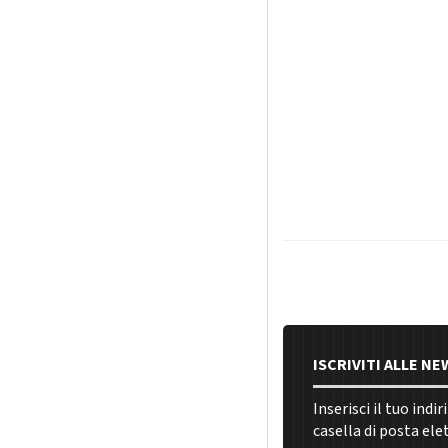
ISCRIVITI ALLE N
Inserisci il tuo indi
casella di posta ele