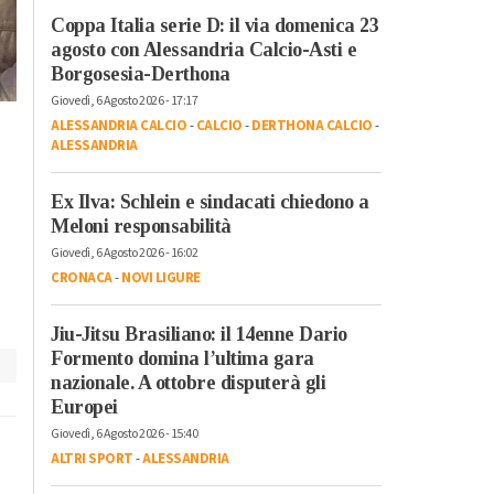
Coppa Italia serie D: il via domenica 23
agosto con Alessandria Calcio-Asti e
Borgosesia-Derthona
Giovedì, 6 Agosto 2026 - 17:17
ALESSANDRIA CALCIO
-
CALCIO
-
DERTHONA CALCIO
-
ALESSANDRIA
Ex Ilva: Schlein e sindacati chiedono a
Meloni responsabilità
Giovedì, 6 Agosto 2026 - 16:02
CRONACA
-
NOVI LIGURE
cementir_don_lino_piccinini
Jiu-Jitsu Brasiliano: il 14enne Dario
Formento domina l’ultima gara
nazionale. A ottobre disputerà gli
Europei
Giovedì, 6 Agosto 2026 - 15:40
ALTRI SPORT
-
ALESSANDRIA