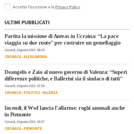
Accetto l'iscrizione e la
Privacy Policy
ULTIMI PUBBLICATI
Partita la missione di Anteas in Ucraina: “La pace
viaggia su due ruote” per costruire un gemellaggio
Giovedì, 6 Agosto 2026 - 08:18
CRONACA
-
ALESSANDRIA
Deangelis e Zaio al nuovo governo di Valenza: “Superi
differenze politiche, e Ballerini sia il sindaco di tutti”
Giovedì, 6 Agosto 2026 - 07:56
CRONACA
-
POLITICA
-
VALENZA
Incendi, il Wwf lancia l’allarme: roghi anomali anche
in Piemonte
Giovedì, 6 Agosto 2026 - 05:57
CRONACA
-
PIEMONTE