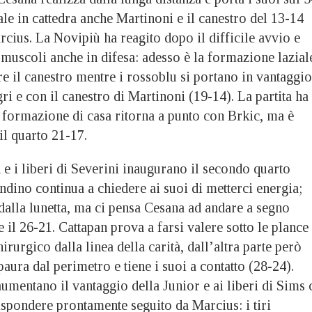
ale in cattedra anche Martinoni e il canestro del 13-14
rcius. La Novipiù ha reagito dopo il difficile avvio e
 muscoli anche in difesa: adesso è la formazione lazial
are il canestro mentre i rossoblu si portano in vantaggio
gri e con il canestro di Martinoni (19-14). La partita ha
a formazione di casa ritorna a punto con Brkic, ma è
il quarto 21-17.
d e i liberi di Severini inaugurano il secondo quarto
ino continua a chiedere ai suoi di metterci energia;
dalla lunetta, ma ci pensa Cesana ad andare a segno
e il 26-21. Cattapan prova a farsi valere sotto le plance
irurgico dalla linea della carità, dall’altra parte però
aura dal perimetro e tiene i suoi a contatto (28-24).
umentano il vantaggio della Junior e ai liberi di Sims 
ispondere prontamente seguito da Marcius: i tiri