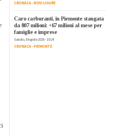
CRONACA
-
NOVI LIGURE
Caro carburanti, in Piemonte stangata
e
da 807 milioni: +67 milioni al mese per
famiglie e imprese
Sabato, 8 Agosto 2026 - 10:24
CRONACA
-
PIEMONTE
ci