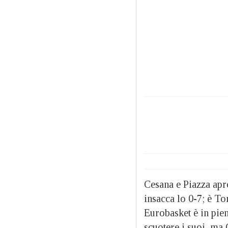
Cesana e Piazza apro
insacca lo 0-7; è To
Eurobasket è in pie
scuotere i suoi, ma 