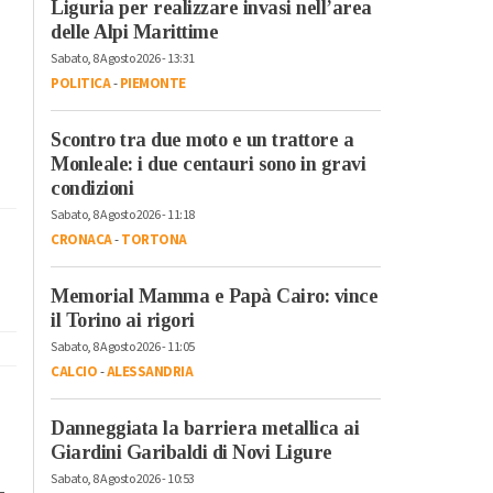
Liguria per realizzare invasi nell’area
delle Alpi Marittime
Sabato, 8 Agosto 2026 - 13:31
POLITICA
-
PIEMONTE
Scontro tra due moto e un trattore a
Monleale: i due centauri sono in gravi
condizioni
Sabato, 8 Agosto 2026 - 11:18
CRONACA
-
TORTONA
Memorial Mamma e Papà Cairo: vince
il Torino ai rigori
Sabato, 8 Agosto 2026 - 11:05
CALCIO
-
ALESSANDRIA
Danneggiata la barriera metallica ai
Giardini Garibaldi di Novi Ligure
Sabato, 8 Agosto 2026 - 10:53
-