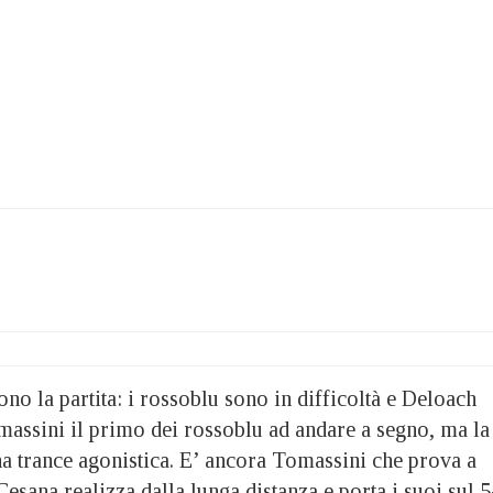
no la partita: i rossoblu sono in difficoltà e Deloach
massini il primo dei rossoblu ad andare a segno, ma la
na trance agonistica. E’ ancora Tomassini che prova a
Cesana realizza dalla lunga distanza e porta i suoi sul 5