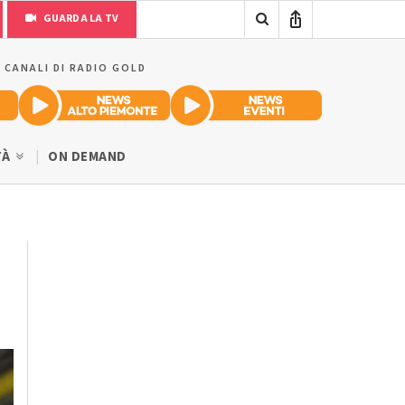
GUARDA LA TV
I CANALI DI RADIO GOLD
TÀ
ON DEMAND