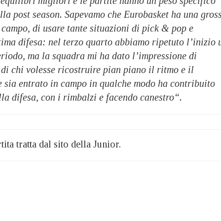
equilibri migliori e le partite hanno un peso specifico
ella post season. Sapevamo che Eurobasket ha una gros
l campo, di usare tante situazioni di pick & pop e
ima difesa: nel terzo quarto abbiamo ripetuto l’inizio 
eriodo, ma la squadra mi ha dato l’impressione di
di chi volesse ricostruire pian piano il ritmo e il
 sia entrato in campo in qualche modo ha contribuito
lla difesa, con i rimbalzi e facendo canestro“.
ita tratta dal sito della Junior.