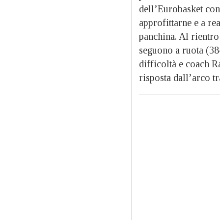
dell’Eurobasket cont
approfittarne e a re
panchina. Al rientr
seguono a ruota (38
difficoltà e coach 
risposta dall’arco t