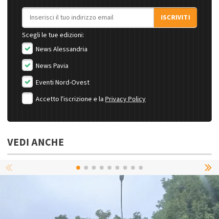
Indirizzo email
ISCRIVITI
Scegli le tue edizioni:
News Alessandria
News Pavia
Eventi Nord-Ovest
Accetto l'iscrizione e la
Privacy Policy
VEDI ANCHE