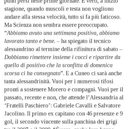
punti persi nelle prime giornate. È vero, a inizio
stagione, quando muscoli e testa non vogliono
andare alla stessa velocità, tutto si fa più faticoso.
Ma Scienza non sembra essere preoccupato.
“
Abbiamo avuto una settimana positiva, abbiamo
lavorato tanto e bene
. – ha spiegato il tecnico
alessandrino al termine della rifinitura di sabato –
Dobbiamo rimettere insieme i cocci e ripartire da
quello di positivo che la sconfitta di domenica
scorsa ci ha consegnato
”. E a Cuneo ci sarà anche
tanta alessandrinità. Vuoi per i numerosi tifosi
pronti a sostenere Morero e compagni. Vuoi per il
passato, recente e non, che attende l’Alessandria al
‘Fratelli Paschiero’: Gabriele Cavalli e Salvatore
Jacolino. Il primo ex capitano con 46 presenze e 9
gol, il secondo vincente sulla panchina dei grigi