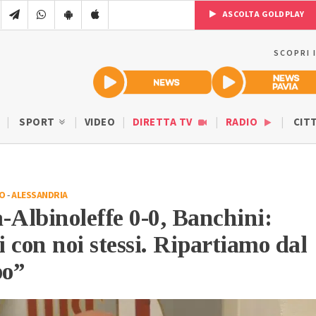
ASCOLTA GOLDPLAY
SCOPRI 
SPORT
VIDEO
DIRETTA TV
RADIO
CIT
IO
-
ALESSANDRIA
-Albinoleffe 0-0, Banchini:
 con noi stessi. Ripartiamo dal
po”