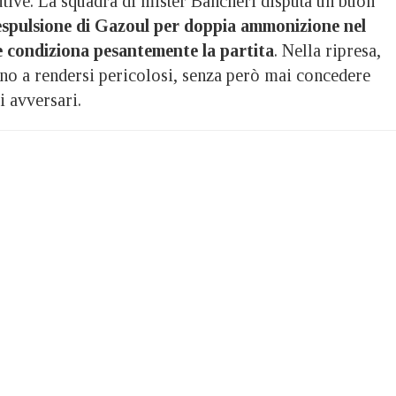
utive. La squadra di mister Bancheri disputa un buon
espulsione di Gazoul per doppia ammonizione nel
ne condiziona pesantemente la partita
. Nella ripresa,
icano a rendersi pericolosi, senza però mai concedere
i avversari.