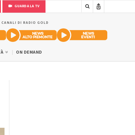
GUARDA LA TV
I CANALI DI RADIO GOLD
TÀ
ON DEMAND