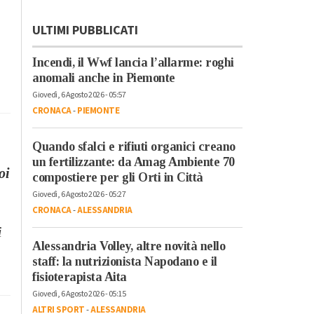
ULTIMI PUBBLICATI
Incendi, il Wwf lancia l’allarme: roghi
anomali anche in Piemonte
Giovedì, 6 Agosto 2026 - 05:57
CRONACA
-
PIEMONTE
Quando sfalci e rifiuti organici creano
un fertilizzante: da Amag Ambiente 70
oi
compostiere per gli Orti in Città
Giovedì, 6 Agosto 2026 - 05:27
CRONACA
-
ALESSANDRIA
i
Alessandria Volley, altre novità nello
staff: la nutrizionista Napodano e il
fisioterapista Aita
Giovedì, 6 Agosto 2026 - 05:15
ALTRI SPORT
-
ALESSANDRIA