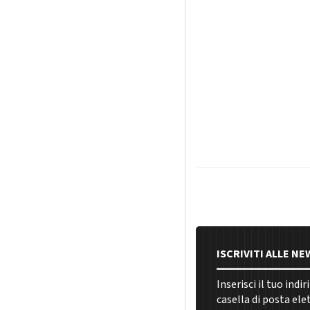
ISCRIVITI ALLE N
Inserisci il tuo indi
casella di posta ele