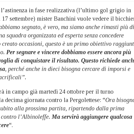
l’astinenza in fase realizzativa (l’ultimo gol grigio in
 17 settembre) mister Banchini vuole vedere il bicchie
abbiamo segnato, è vero, ma siamo anche rimasti più d
 una squadra organizzata ed esperta senza concedere
 creato occasioni, questo è un primo obiettivo raggiun
so.
Per segnare e vincere dobbiamo essere ancora più
voglia di conquistare il risultato. Questo richiede anc
sa
, perché anche in dieci bisogna cercare di imporsi e
acrificali”.
rà in campo già martedì 24 ottobre per il turno
la decima giornata contro la Pergolettese: “
Ora bisogn
subito alla prossima partita, ripartendo dalla prima
contro l’Albinoleffe.
Ma servirà aggiungere qualcosa
cere
“.