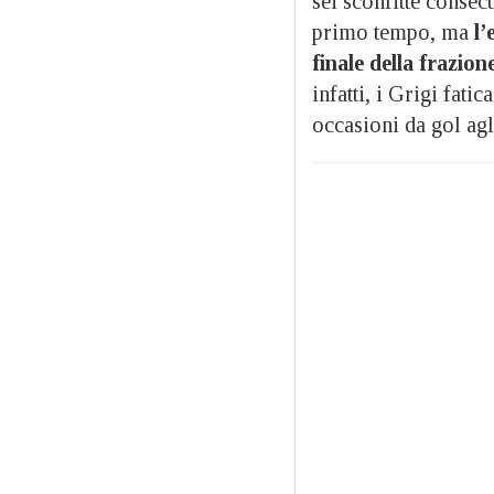
sei sconfitte consec
primo tempo, ma
l’
finale della frazio
infatti, i Grigi fat
occasioni da gol agl