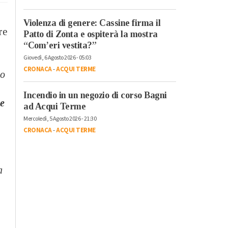
Violenza di genere: Cassine firma il
re
Patto di Zonta e ospiterà la mostra
“Com’eri vestita?”
i
Giovedì, 6 Agosto 2026 - 05:03
CRONACA
-
ACQUI TERME
to
Incendio in un negozio di corso Bagni
he
ad Acqui Terme
Mercoledì, 5 Agosto 2026 - 21:30
CRONACA
-
ACQUI TERME
a