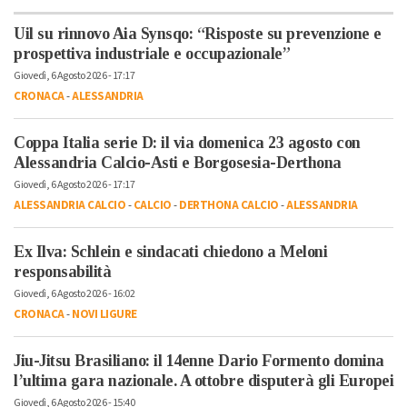
Uil su rinnovo Aia Synsqo: “Risposte su prevenzione e
prospettiva industriale e occupazionale”
Giovedì, 6 Agosto 2026 - 17:17
CRONACA
-
ALESSANDRIA
Coppa Italia serie D: il via domenica 23 agosto con
Alessandria Calcio-Asti e Borgosesia-Derthona
Giovedì, 6 Agosto 2026 - 17:17
ALESSANDRIA CALCIO
-
CALCIO
-
DERTHONA CALCIO
-
ALESSANDRIA
Ex Ilva: Schlein e sindacati chiedono a Meloni
responsabilità
Giovedì, 6 Agosto 2026 - 16:02
CRONACA
-
NOVI LIGURE
Jiu-Jitsu Brasiliano: il 14enne Dario Formento domina
l’ultima gara nazionale. A ottobre disputerà gli Europei
Giovedì, 6 Agosto 2026 - 15:40