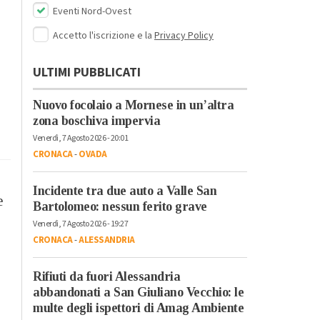
Eventi Nord-Ovest
Accetto l'iscrizione e la
Privacy Policy
ULTIMI PUBBLICATI
Nuovo focolaio a Mornese in un’altra
zona boschiva impervia
Venerdì, 7 Agosto 2026 - 20:01
CRONACA
-
OVADA
Incidente tra due auto a Valle San
e
Bartolomeo: nessun ferito grave
Venerdì, 7 Agosto 2026 - 19:27
CRONACA
-
ALESSANDRIA
Rifiuti da fuori Alessandria
abbandonati a San Giuliano Vecchio: le
multe degli ispettori di Amag Ambiente