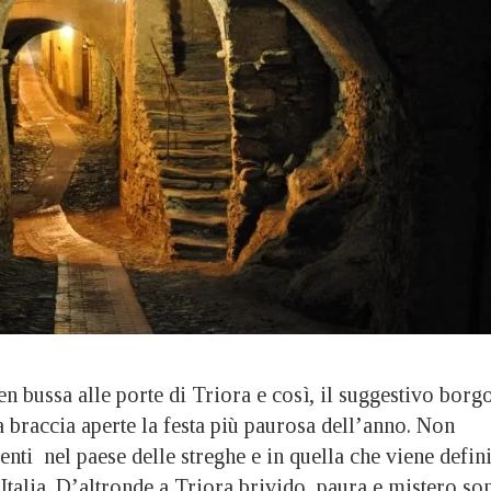
bussa alle porte di Triora e così, il suggestivo borg
 braccia aperte la festa più paurosa dell’anno. Non
enti nel paese delle streghe e in quella che viene defini
Italia. D’altronde a Triora brivido, paura e mistero so