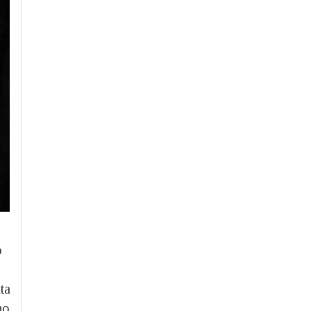
o
ta
no