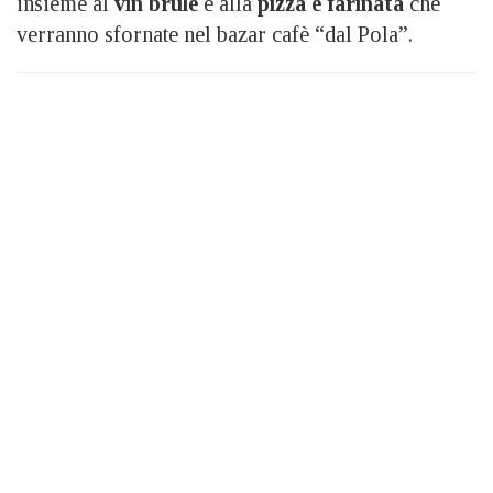
insieme al
vin brulè
e alla
pizza e farinata
che
verranno sfornate nel bazar cafè “dal Pola”.